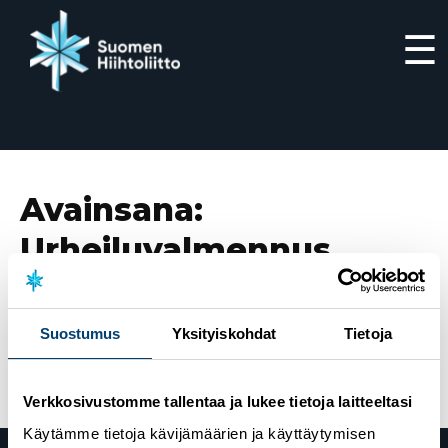
☰
Siirry
suoraan
sisältöön
Avainsana:
Urheiluvalmennus
15.1.2026
Lumiblogi: Toimintakulttuuri kilpailuetuna
Suostumus
Yksityiskohdat
Tietoja
naisten hiihtomaajoukkueessa?
Verkkosivustomme tallentaa ja lukee tietoja laitteeltasi
Käytämme tietoja kävijämäärien ja käyttäytymisen