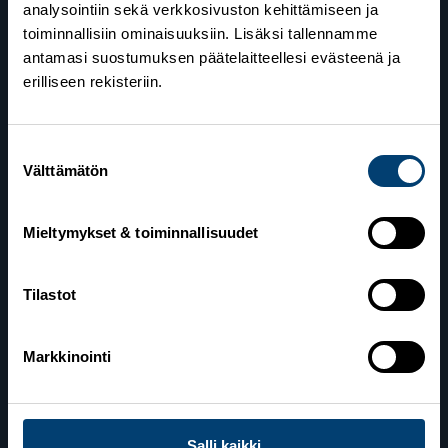
analysointiin sekä verkkosivuston kehittämiseen ja
toiminnallisiin ominaisuuksiin. Lisäksi tallennamme
antamasi suostumuksen päätelaitteellesi evästeenä ja
erilliseen rekisteriin.
Suostumuksen
Suomen Hiihtoliitto
Välttämätön
valinta
Valimotie 10
00380 Helsinki
Mieltymykset & toiminnallisuudet
Yhteystiedot
Tilastot
Lahden toimisto
Markkinointi
Suomen Hiihtoliitto c/o Salppuri Oy
Lahden Urheilukeskus
Veikko Kankkosen raitti
Salli kaikki