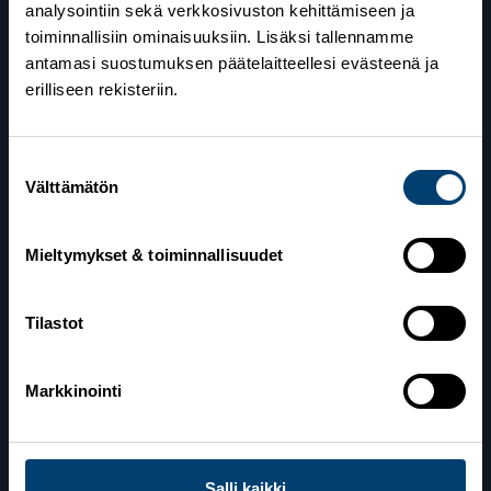
analysointiin sekä verkkosivuston kehittämiseen ja
toiminnallisiin ominaisuuksiin. Lisäksi tallennamme
antamasi suostumuksen päätelaitteellesi evästeenä ja
erilliseen rekisteriin.
Suostumuksen
Suomen Hiihtoliitto
Välttämätön
valinta
Valimotie 10
00380 Helsinki
Mieltymykset & toiminnallisuudet
Yhteystiedot
Tilastot
Lahden toimisto
Markkinointi
Suomen Hiihtoliitto c/o Salppuri Oy
Lahden Urheilukeskus
Veikko Kankkosen raitti
Salli kaikki