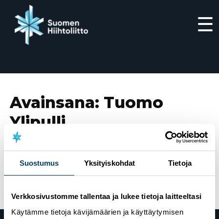
☰
Siirry
suoraan
sisältöön
Avainsana:
Tuomo
Ylipulli
24.7.2021
Mäkihypyn olympiavoittaja ja
Suostumus
Yksityiskohdat
Tietoja
maailmanmestari Tuomo Ylipulli menehtyi äkillisesti
Verkkosivustomme tallentaa ja lukee tietoja laitteeltasi
Käytämme tietoja kävijämäärien ja käyttäytymisen