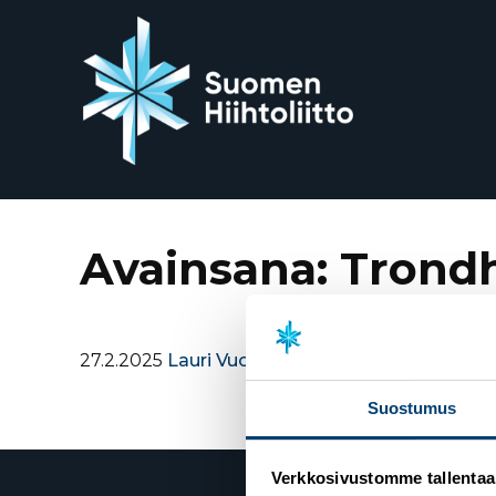
Siirry
suoraan
sisältöön
Avainsana:
Trond
27.2.2025
Lauri Vuorinen historiallisesti MM-p
Suostumus
Verkkosivustomme tallentaa ja