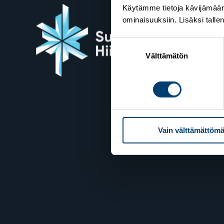
Käytämme tietoja kävijämääri
ominaisuuksiin. Lisäksi talle
Suome
Suostumuksen
Valimot
valinta
Välttämätön
00380 H
Yhteyst
Vain välttämättömä