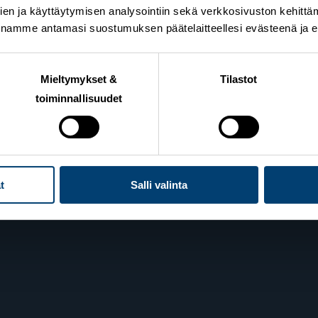
en ja käyttäytymisen analysointiin sekä verkkosivuston kehittämi
nnamme antamasi suostumuksen päätelaitteellesi evästeenä ja eril
n Hiihtoliitto
Lahden toimisto
ie 10
Suomen Hiihtoliitto c/o 
Mieltymykset &
Tilastot
elsinki
Oy
toiminnallisuudet
Lahden Urheilukeskus
Veikko Kankkosen raitti
iedot
15110 Lahti
t
Salli valinta