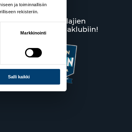
seen ja toiminnallisiin
liseen rekisteriin.
Liity lumilajien
kannattajaklubiin!
Salppuri
Markkinointi
Salli kaikki