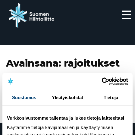
☰
Siirry
suoraan
sisältöön
Avainsana:
rajoitukset
1.4.2021
Koronapandemian vaikutukset hiihtolajien
harraste- ja kilpailutoimintaan – perutut ja siirretyt
Suostumus
Yksityiskohdat
Tietoja
kilpailut löydät tästä artikkelista
Verkkosivustomme tallentaa ja lukee tietoja laitteeltasi
Käytämme tietoja kävijämäärien ja käyttäytymisen
analysointiin sekä verkkosivuston kehittämiseen ja