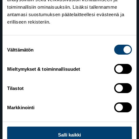
toiminnallisiin ominaisuuksiin. Lisäksi tallennamme
antamasi suostumuksen päätelaitteellesi evästeenä ja
erilliseen rekisteriin.
Suomen Hiihtoliitto
Suostumuksen
Välttämätön
valinta
Valimotie 10
00380 Helsinki
Mieltymykset & toiminnallisuudet
Yhteystiedot
Tilastot
Lahden toimisto
Markkinointi
Suomen Hiihtoliitto c/o Salppuri Oy
Lahden Urheilukeskus
Veikko Kankkosen raitti
15110 Lahti
Salli kaikki