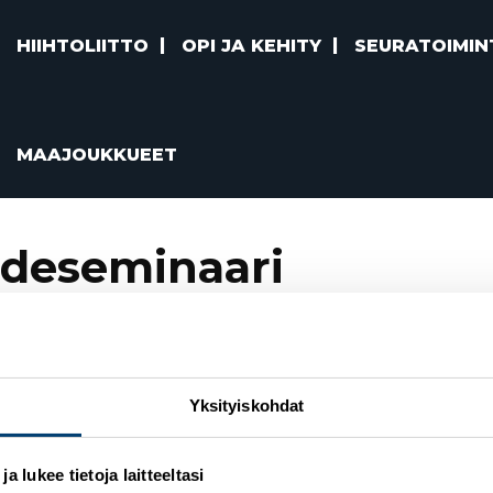
HIIHTOLIITTO
OPI JA KEHITY
SEURATOIMIN
MAAJOUKKUEET
deseminaari
htaa tiedolla
katissa 29.6.2921
Yksityiskohdat
 lukee tietoja laitteeltasi