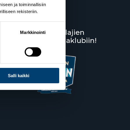
seen ja toiminnallisiin
liseen rekisteriin.
Liity lumilajien
Markkinointi
kannattajaklubiin!
Salppuri
Salli kaikki