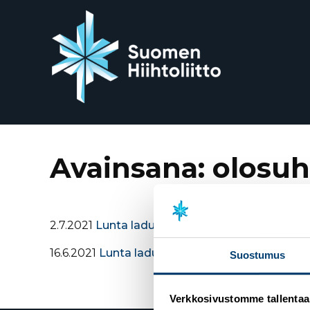
Siirry
suoraan
sisältöön
Avainsana:
olosuh
2.7.2021
Lunta ladulle! – Olosuhdetyötä tulee jo
16.6.2021
Lunta ladulle –olosuhdeseminaari Vuo
Suostumus
Verkkosivustomme tallentaa ja