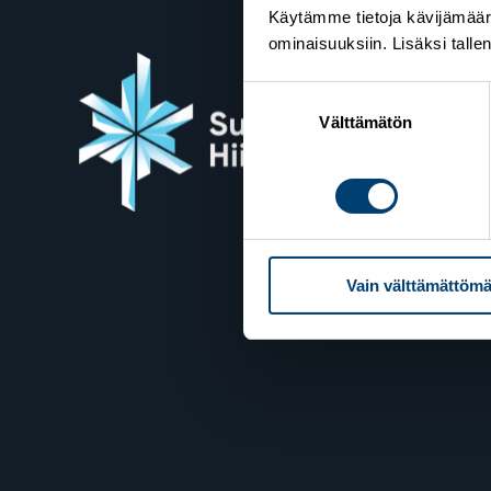
Käytämme tietoja kävijämääri
ominaisuuksiin. Lisäksi talle
Suostumuksen
Suome
valinta
Välttämätön
Valimot
00380 H
Yhteyst
Vain välttämättömä