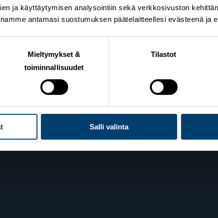
en ja käyttäytymisen analysointiin sekä verkkosivuston kehittämi
nnamme antamasi suostumuksen päätelaitteellesi evästeenä ja eril
n Hiihtoliitto
Lahden toimisto
Mieltymykset &
Tilastot
toiminnallisuudet
ie 10
Suomen Hiihtoliitto c/o 
elsinki
Oy
Lahden Urheilukeskus
Veikko Kankkosen raitti
iedot
15110 Lahti
t
Salli valinta