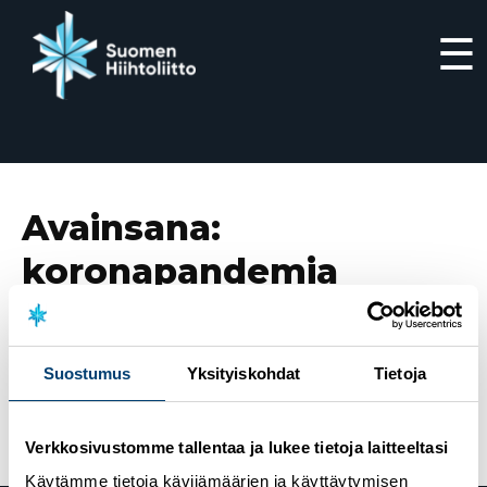
☰
Siirry
suoraan
sisältöön
Avainsana:
koronapandemia
1.4.2021
Koronapandemian vaikutukset hiihtolajien
Suostumus
Yksityiskohdat
Tietoja
harraste- ja kilpailutoimintaan – perutut ja siirretyt
kilpailut löydät tästä artikkelista
Verkkosivustomme tallentaa ja lukee tietoja laitteeltasi
Käytämme tietoja kävijämäärien ja käyttäytymisen