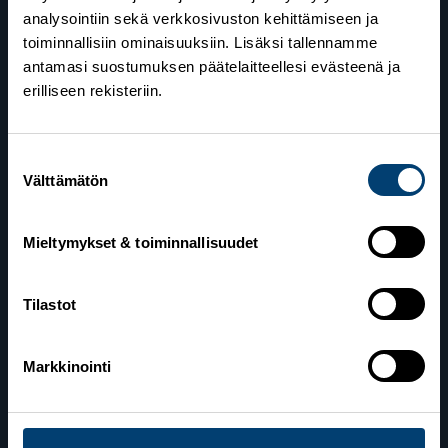
analysointiin sekä verkkosivuston kehittämiseen ja
toiminnallisiin ominaisuuksiin. Lisäksi tallennamme
antamasi suostumuksen päätelaitteellesi evästeenä ja
erilliseen rekisteriin.
Suostumuksen
Suomen Hiihtoliitto
Välttämätön
valinta
Valimotie 10
00380 Helsinki
Mieltymykset & toiminnallisuudet
Yhteystiedot
Tilastot
Markkinointi
Lahden toimisto
Suomen Hiihtoliitto c/o Salppuri Oy
Lahden Urheilukeskus