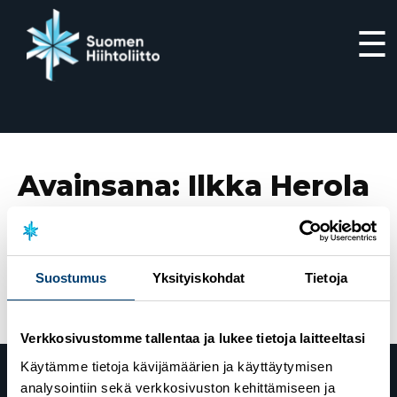
☰
Siirry
suoraan
sisältöön
Avainsana:
Ilkka Herola
27.6.2025
Ilkka Herola ehdolle Kansainvälisen
Olympiakomitean urheilijavaliokuntaan
Suostumus
Yksityiskohdat
Tietoja
Verkkosivustomme tallentaa ja lukee tietoja laitteeltasi
Käytämme tietoja kävijämäärien ja käyttäytymisen
analysointiin sekä verkkosivuston kehittämiseen ja