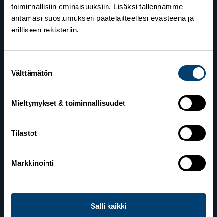
toiminnallisiin ominaisuuksiin. Lisäksi tallennamme
antamasi suostumuksen päätelaitteellesi evästeenä ja
erilliseen rekisteriin.
Suomen Hiihtoliitto
Suostumuksen
Välttämätön
Valimotie 10
valinta
00380 Helsinki
Mieltymykset & toiminnallisuudet
Yhteystiedot
Tilastot
Lahden toimisto
Markkinointi
Suomen Hiihtoliitto c/o Salppuri Oy
Lahden Urheilukeskus
Veikko Kankkosen raitti
15110 Lahti
Salli kaikki