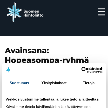
☰
Siirry
suoraan
sisältöön
Avainsana:
Hopeasompa-ryhmä
14.8.2025
Uusi mäkihypyn ja yhdistetyn
Suostumus
Yksityiskohdat
Tietoja
Hopeasompa-ryhmä vahvistaa nuorten
urheilijanpolkua
Verkkosivustomme tallentaa ja lukee tietoja laitteeltasi
Käytämme tietoja kävijämäärien ja käyttäytymisen