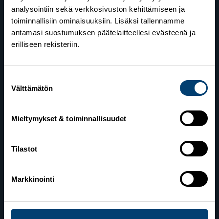
analysointiin sekä verkkosivuston kehittämiseen ja
toiminnallisiin ominaisuuksiin. Lisäksi tallennamme
antamasi suostumuksen päätelaitteellesi evästeenä ja
erilliseen rekisteriin.
Suostumuksen
Suomen Hiihtoliitto
Välttämätön
valinta
Valimotie 10
00380 Helsinki
Mieltymykset & toiminnallisuudet
Yhteystiedot
Tilastot
Markkinointi
Lahden toimisto
Suomen Hiihtoliitto c/o Salppuri Oy
Lahden Urheilukeskus