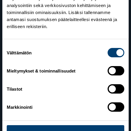
analysointiin sekä verkkosivuston kehittämiseen ja
toiminnallisiin ominaisuuksiin. Lisäksi tallennamme
antamasi suostumuksen päätelaitteellesi evästeenä ja
erilliseen rekisteriin.
Suostumuksen
Suomen Hiihtoliitto
Välttämätön
valinta
Valimotie 10
00380 Helsinki
Mieltymykset & toiminnallisuudet
Yhteystiedot
Tilastot
Markkinointi
Lahden toimisto
Suomen Hiihtoliitto c/o Salppuri Oy
Lahden Urheilukeskus