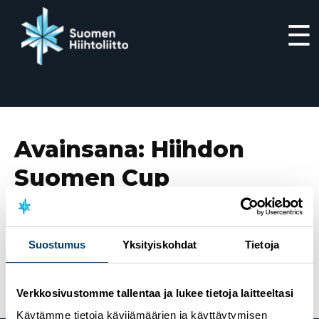
☰
Siirry
suoraan
sisältöön
Avainsana:
Hiihdon
Suomen Cup
4.11.2023
Jasmi Joensuu ja Olli Ahonen hiihtivät
Suostumus
Yksityiskohdat
Tietoja
sprinttien voittoihin Suomen Cupin avauksessa
Vuokatissa – ”Yritin hakea rajoja”
Verkkosivustomme tallentaa ja lukee tietoja laitteeltasi
Käytämme tietoja kävijämäärien ja käyttäytymisen