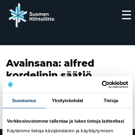
☰
Siirry
suoraan
sisältöön
Avainsana:
alfred
kordelinin säätiö
12.10.2020
Keuruun Kisailijoiden Veikko Ahoselle
Suostumus
Yksityiskohdat
Tietoja
Alfred Kordelinin säätiön tunnustuspalkinto
Verkkosivustomme tallentaa ja lukee tietoja laitteeltasi
Käytämme tietoja kävijämäärien ja käyttäytymisen