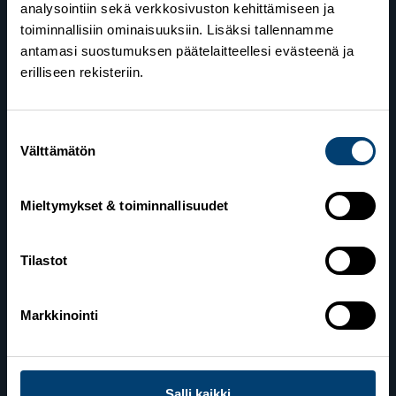
analysointiin sekä verkkosivuston kehittämiseen ja
toiminnallisiin ominaisuuksiin. Lisäksi tallennamme
antamasi suostumuksen päätelaitteellesi evästeenä ja
erilliseen rekisteriin.
Suostumuksen
Suomen Hiihtoliitto
Välttämätön
valinta
Valimotie 10
00380 Helsinki
Mieltymykset & toiminnallisuudet
Yhteystiedot
Tilastot
Lahden toimisto
Markkinointi
Suomen Hiihtoliitto c/o Salppuri Oy
Lahden Urheilukeskus
Veikko Kankkosen raitti
Salli kaikki