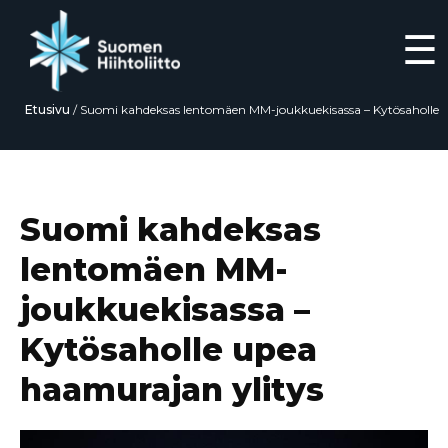
☰
Etusivu
/
Suomi kahdeksas lentomäen MM-joukkuekisassa – Kytösaholle
upea haamurajan ylitys
Siirry
suoraan
sisältöön
Suomi kahdeksas
lentomäen MM-
joukkuekisassa –
Kytösaholle upea
haamurajan ylitys