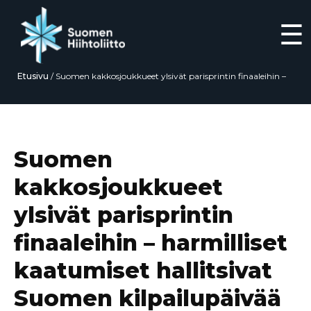
☰
Etusivu
/
Suomen kakkosjoukkueet ylsivät parisprintin finaaleihin –
harmilliset kaatumiset hallitsivat Suomen kilpailupäivää
Siirry
suoraan
sisältöön
Suomen
kakkosjoukkueet
ylsivät parisprintin
finaaleihin – harmilliset
kaatumiset hallitsivat
Suomen kilpailupäivää