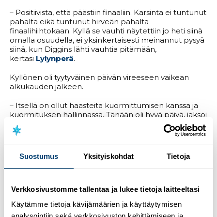
– Positiivista, että päästiin finaaliin. Karsinta ei tuntunut
pahalta eikä tuntunut hirveän pahalta
finaalihiihtokaan. Kyllä se vauhti näytettiin jo heti siinä
omalla osuudella, ei yksinkertaisesti meinannut pysyä
siinä, kun Diggins lähti vauhtia pitämään,
kertasi
Lylynperä
.
Kyllönen oli tyytyväinen päivän vireeseen vaikean
alkukauden jälkeen.
– Itsellä on ollut haasteita kuormittumisen kanssa ja
kuormituksen hallinnassa. Tänään oli hyvä päivä, jaksoi
kuusi vetoa vetää hyvin. Ei tullut katkeamista radalle.
Toivottavasti tämä päivä vie omaa kuntoa ja tekemistä
eteenpäin, totesi
Kyllönen
.
Suostumus
Yksityiskohdat
Tietoja
Suomen ykkösjoukkue
Anni Alakoski
–
Jasmi
Joensuu
oli alkuerässä epäonninen, kun Alakoski
kaatui osuudellaan. Joensuu koki, että kaksikon vire
tuntui hyvältä.
Verkkosivustomme tallentaa ja lukee tietoja laitteeltasi
Käytämme tietoja kävijämäärien ja käyttäytymisen
– Molemmilla tuntui hiihto tosi hyvältä ja oltiin hyvin
analysointiin sekä verkkosivuston kehittämiseen ja
pelissä mukana. Varmasti oltaisiin taisteltu