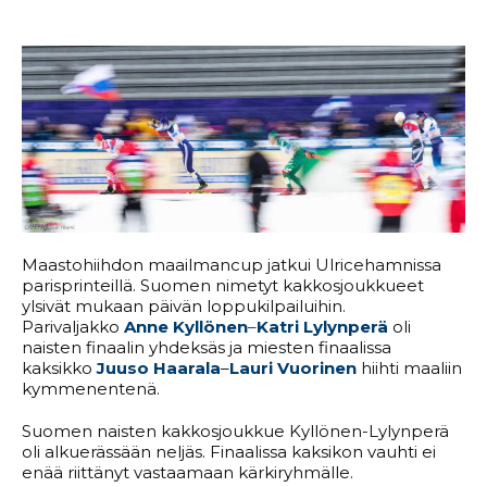
Maastohiihdon maailmancup jatkui Ulricehamnissa
parisprinteillä. Suomen nimetyt kakkosjoukkueet
ylsivät mukaan päivän loppukilpailuihin.
Parivaljakko
Anne Kyllönen
–
Katri Lylynperä
oli
naisten finaalin yhdeksäs ja miesten finaalissa
kaksikko
Juuso Haarala
–
Lauri Vuorinen
hiihti maaliin
kymmenentenä.
Suomen naisten kakkosjoukkue Kyllönen-Lylynperä
oli alkuerässään neljäs. Finaalissa kaksikon vauhti ei
enää riittänyt vastaamaan kärkiryhmälle.