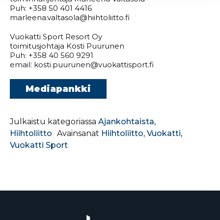
Puh: +358 50 401 4416
marleena.valtasola@hiihtoliitto.fi
Vuokatti Sport Resort Oy
toimitusjohtaja Kosti Puurunen
Puh: +358 40 560 9291
email: kosti.puurunen@vuokattisport.fi
Mediapankki
Julkaistu kategoriassa
Ajankohtaista
,
Hiihtoliitto
Avainsanat
Hiihtoliitto
,
Vuokatti
,
Vuokatti Sport