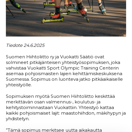
Tiedote 24.6.2025
Suomen Hiihtoliitto ry ja Vuokatti Säätiö ovat
solmineet pitkäjänteisen yhteistyösopimuksen, joka
vahvistaa Vuokatti Sport Olympic Training Centerin
asemaa pohjoismaisten lajien kehittämiskeskuksena
Suomessa. Sopimus on luonteva jatko pitkäaikaiselle
yhteistyölle.
Sopimuksen myötä Suomen Hiihtoliitto keskittää
merkittävän osan valmennus-, koulutus- ja
kehitystoiminnastaan Vuokattiin. Yhteistyö kattaa
kaikki pohjoismaiset lajit: maastohiihdon, mäkihypyn ja
yhdistetyn.
”Tämä sopimus merkitsee uutta aikakautta