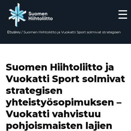
☰
Etusivu
/
Suomen Hiihtoliitto ja Vuokatti Sport solmivat strategisen
yhteistyösopimuksen – Vuokatti vahvistuu pohjoismaisten lajien
keskuksena
Siirry
suoraan
sisältöön
Suomen Hiihtoliitto ja
Vuokatti Sport solmivat
strategisen
yhteistyösopimuksen –
Vuokatti vahvistuu
pohjoismaisten lajien