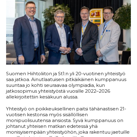
Suomen Hiihtoliiton ja St1:n yli 20-vuotinen yhteistyö
saa jatkoa. Ainutlaatuisen pitkäikäinen kumppanuus
suuntaa jo kohti seuraavaa olympiadia, kun
jatkosopimus yhteistyöstä vuosille 2022–2026
allekirjoitettiin kesäkuun alussa.
Yhteistyö on poikkeuksellinen paitsi tähänastisen 21-
vuotisen kestonsa myös sisällöllisen
monipuolisuutensa ansiosta. Syvä kumppanuus on
johtanut yhteisen matkan edetessä yhä
monisyisempään yhteistyöhön, joka rakentuu jaetuille