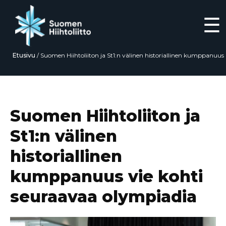
☰
Etusivu
/
Suomen Hiihtoliiton ja St1:n välinen historiallinen kumppanuus
vie kohti seuraavaa olympiadia
Siirry
suoraan
sisältöön
Suomen Hiihtoliiton ja
St1:n välinen
historiallinen
kumppanuus vie kohti
seuraavaa olympiadia