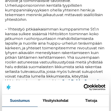
arvoille ja toiminnallisille tavoitteille.
Urheilusponsoroinnin kentällä tyypillisten
kumppaninäkyvyyksien ohella yhteinen henki ja
tekemisen meininki jalkautuvat mittavasti sisällöllisiin
yhteistöihin.
– Yhteistyö pitkäaikaisimman kumppanimme St1:n
kanssa sulkee sisäänsä Hiihtoliiton toiminnan koko
jatkumon ruohonjuuritason mahdollistamisesta
lapsille ja nuorille aina huippu-urheilun terävimpään
kärkeen, ja yhteiset toimenpiteemme nivoutuvat niin
lyhyen aikavälin menestyksen rakentamiseen kuin
pitkän tähtäimen kehittämiseen. Yhä suurempaan
rooliin astuneessa vastuullisuustyössä meitä yhdistää
halu edistää suomalaisten liikkumista sekä rakentaa
sellaista tulevaisuutta, jossa myös tulevat sukupolvet
voivat nauttia lumella liikkumisesta, kiteyttää
Hiihtoliiton kaupallinen johtaja
Jari-Pekka Jouppi
.
– Yhteistyön jatkuminen ja sen jatkuva sisällöllinen
rikastaminen on meille äärimmäisen merkittävä ja
merkityksellinen asia,
Jouppi
iloitsee.
Suostumus
Yksityiskohdat
Tietoja
Suomen kansalle yhteistyö on näkynyt ennen kaikkea