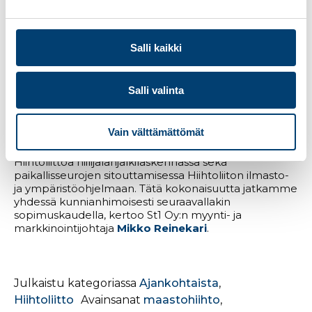
– Olemme St1:llä ylpeitä siitä, että olemme saaneet
kulkea jo 21 vuotta tätä matkaa Hiihtoliiton
kumppanina, mihin kuuluu molemminpuolinen
avoimuus, luottamus ja kunnianhimoinen yhteistyön
Salli kaikki
kehittäminen. Yhteistyömme onkin vuosien saatossa
syventynyt vahvaksi kumppanuudeksi, jossa ei karteta
vaikeistakaan aiheista puhumista. Pyrimme
Salli valinta
löytämään yhdessä myös uusia tapoja kehittyä niin
kumppaneina kuin organisaatioina. Tärkeänä
avainalueena on vastuullisemman tulevaisuuden
Vain välttämättömät
mahdollistaminen, jonka yhtenä uutena
painopistealueena on ilmastotyö. Olemme tukeneet
Hiihtoliittoa hiilijalanjälkilaskennassa sekä
paikallisseurojen sitouttamisessa Hiihtoliiton ilmasto-
ja ympäristöohjelmaan. Tätä kokonaisuutta jatkamme
yhdessä kunnianhimoisesti seuraavallakin
sopimuskaudella, kertoo St1 Oy:n myynti- ja
markkinointijohtaja
Mikko Reinekari
.
Julkaistu kategoriassa
Ajankohtaista
,
Hiihtoliitto
Avainsanat
maastohiihto
,