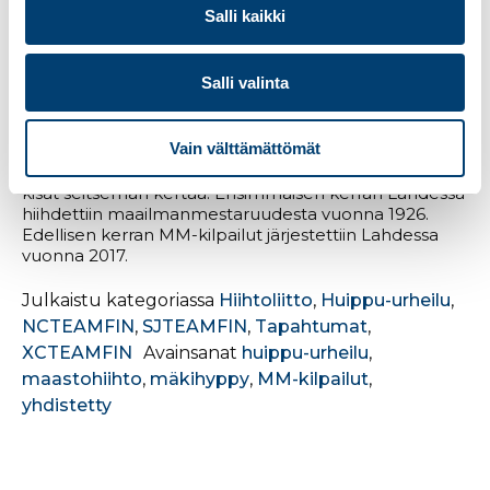
kertoo Suomen Hiihtoliiton puheenjohtaja ja
Salli kaikki
hakukomitean puheenjohtaja Markku Haapasalmi.
– Sekä urheilullisesti että taloudellisesti merkittävänä
Salli valinta
suurtapahtumana MM-kisojen kansallinen painoarvo
on suuri. Urheiljoillemme kotikisat ovat aina erityisen
kannustava tavoite, Haapasalmi päättää.
Vain välttämättömät
Lahti on isännöinyt pohjoismaisten hiihtolajien MM-
kisat seitsemän kertaa. Ensimmäisen kerran Lahdessa
hiihdettiin maailmanmestaruudesta vuonna 1926.
Edellisen kerran MM-kilpailut järjestettiin Lahdessa
vuonna 2017.
Julkaistu kategoriassa
Hiihtoliitto
,
Huippu-urheilu
,
NCTEAMFIN
,
SJTEAMFIN
,
Tapahtumat
,
XCTEAMFIN
Avainsanat
huippu-urheilu
,
maastohiihto
,
mäkihyppy
,
MM-kilpailut
,
yhdistetty