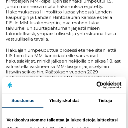
hiihtolajien MM-kilpailujen isännäksi umpeutui 1.5.,
johon mennessä muita hakemuksia ei jätetty.
Hakemuksessa Hiihtoliitto lupaa yhdessä Lahden
kaupungin ja Lahden Hiihtoseuran kanssa esitellä
FIS:lle MM-kisakonseptin, joka mahdollistaa
talviurheilun suurtapahtuman järjestämisen
taloudellisesti, ympäristöllisesti ja yhteiskunnallisesti
vastuullisella tavalla.
Hakuajan umpeuduttua prosessi etenee siten, että
FIS toimittaa MM-kandidaateille varsinaiset
hakuasiakirjat, minkä jälkeen hakijoilla on aikaa 1.8. asti
valmistella vastineensa MM-kisojen järjestelyihin
liittyviin seikkoihin. Päätöksen vuoden 2029
pohjoismaisten hiihtolajien MM-kisaisännästä tekee
FIS:n hallitus FIS Kongressissa toukokuussa 2024.
Lahden vuoden 2029 MM-hakua varten on
perustettu erillinen hakukomitea, jonka tehtävänä on
Suostumus
Yksityiskohdat
Tietoja
johtaa ja ohjata MM-hakuprojektia ja siihen liittyviä
toimenpiteitä. Hakukomitean puheenjohtajana toimii
Suomen Hiihtoliiton puheenjohtaja
Markku
Verkkosivustomme tallentaa ja lukee tietoja laitteeltasi
Haapasalmi
ja varapuheenjohtajana Lahden
kaupunginjohtaja
Pekka Timonen
. Hakukomitean