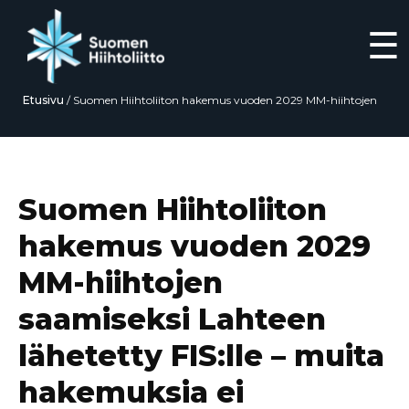
☰
Etusivu
/
Suomen Hiihtoliiton hakemus vuoden 2029 MM-hiihtojen
saamiseksi Lahteen lähetetty FIS:lle – muita hakemuksia ei määräaikaan
mennessä jätetty
Siirry
suoraan
sisältöön
Suomen Hiihtoliiton
hakemus vuoden 2029
MM-hiihtojen
saamiseksi Lahteen
lähetetty FIS:lle – muita
hakemuksia ei