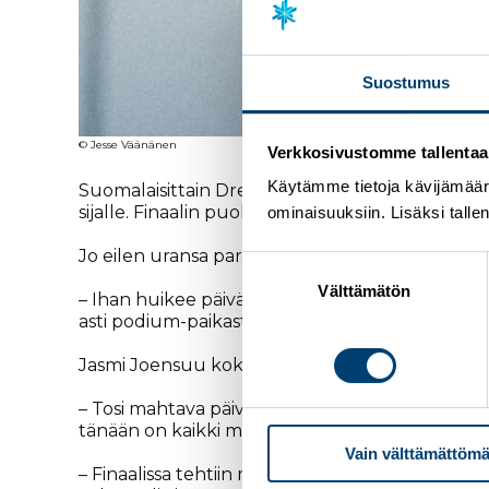
Suostumus
© Jesse Väänänen
Verkkosivustomme tallentaa ja
Käytämme tietoja kävijämääri
Suomalaisittain Dresdenin maailmancup kisavi
sijalle. Finaalin puolivälistä saakka podiumsijoitu
ominaisuuksiin. Lisäksi talle
Jo eilen uransa parasta vauhtia hiihtänyt Jasmin
Suostumuksen
valinta
Välttämätön
– Ihan huikee päivä! Hiihto tuntu koko päivän hy
asti podium-paikasta, Kähärä iloitsi.
Jasmi Joensuu koki, että vaikka karsinnassa oli pi
– Tosi mahtava päivä! karsinnassa oli haasteita, 
tänään on kaikki mahdollista, eikä lähdetä yht
Vain välttämättömä
– Finaalissa tehtiin maksimisuoritus, podium olisi o