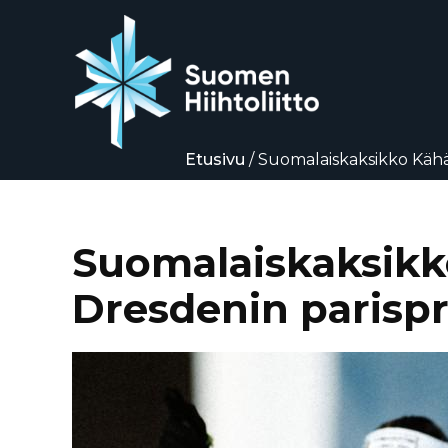
Etusivu
/
Suomalaiskaksikko Kähär
Siirry
suoraan
sisältöön
Suomalaiskaksikko
Dresdenin parispr