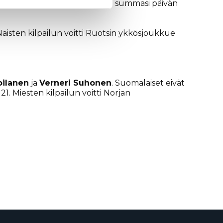
le harjoittelupätkälle, Joensuu summasi päivän
. Naisten kilpailun voitti Ruotsin ykkösjoukkue
oilanen
ja
Verneri Suhonen
. Suomalaiset eivät
21. Miesten kilpailun voitti Norjan