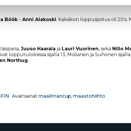
arundi tälläiseen päivään, ja tästä on kiva lähteä pienel
na Böök
–
Anni Alakoski
. Kaksikon loppusijoitus oli 20:s
aisparia,
Juuso Haarala
ja
Lauri Vuorinen
, sekä
Niilo M
vat lopputuloksissa sijalla 13, Moilanen ja Suhonen sijalla 
en Northug
.
FIN
Avainsanat
maailmancup
,
maastohiihto