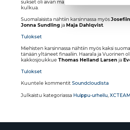
sukset oli aivan mahtavat. Kiva päättää tämä kis
kulkua.
Suomalaisista nähtiin karsinnassa myös
Josefii
Jonna Sundling
ja
Maja Dahlqvist
.
Tulokset
Miehisten karsinnassa nähtiin myös kaksi suomal
tänään yltäneet finaaliin. Haarala ja Vuorinen oli
kakkosjoukkue
Thomas Helland Larsen
ja
Ev
Tulokset
Kuuntele kommentit
Soundcloudista
Julkaistu kategoriassa
Huippu-urheilu
,
XCTEAM