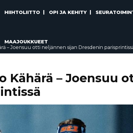
HIIHTOLIITTO
OPI JA KEHITY
SEURATOIMIN
MAAJOUKKUEET
ä – Joensuu otti neljännen sijan Dresdenin parisprintiss
 Kähärä – Joensuu ott
intissä