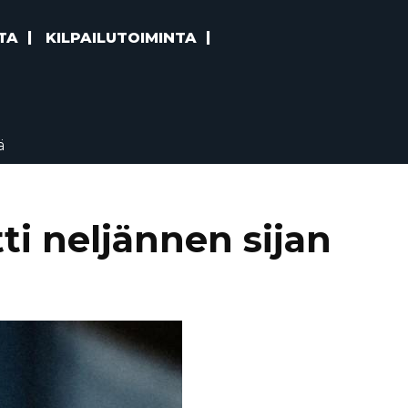
TA
KILPAILUTOIMINTA
ä
i neljännen sijan