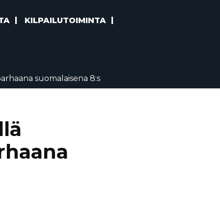
TA
KILPAILUTOIMINTA
parhaana suomalaisena 8:s
llä
arhaana