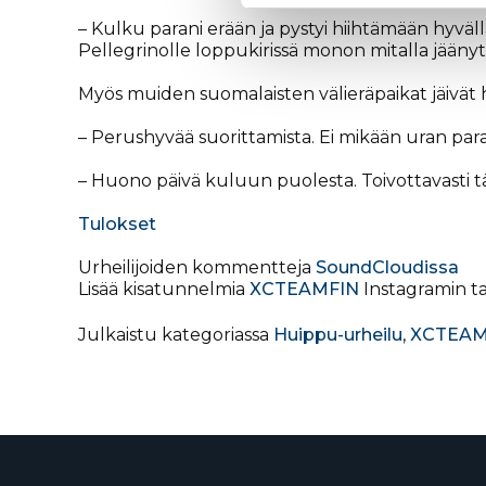
– Kulku parani erään ja pystyi hiihtämään hyvällä
Pellegrinolle loppukirissä monon mitalla jääny
Myös muiden suomalaisten välieräpaikat jäivät
– Perushyvää suorittamista. Ei mikään uran para
– Huono päivä kuluun puolesta. Toivottavasti t
Tulokset
Urheilijoiden kommentteja
SoundCloudissa
Lisää kisatunnelmia
XCTEAMFIN
Instagramin ta
Julkaistu kategoriassa
Huippu-urheilu
,
XCTEAM