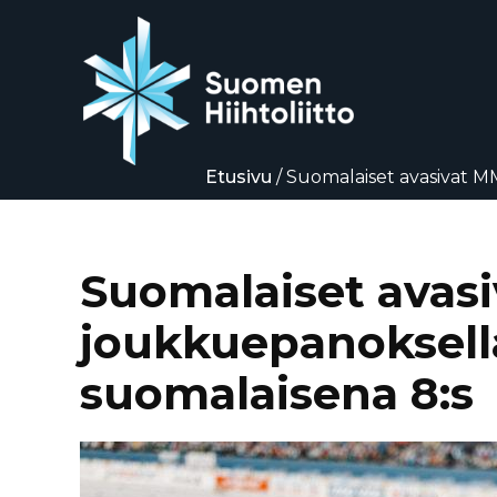
Etusivu
/
Suomalaiset avasivat MM
Siirry
suoraan
sisältöön
Suomalaiset avasi
joukkuepanoksella
suomalaisena 8:s