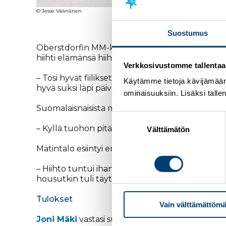
© Jesse Väänänen
Suostumus
Oberstdorfin MM-kilpailut käynnistyivät perintei
hiihti elämänsä hiihdon ja oli parhaana suomala
Verkkosivustomme tallentaa ja
– Tosi hyvät fiilikset. Kahdeksas sija oli varmas
Käytämme tietoja kävijämääri
hyvä suksi läpi päivän. Meidän huolto oli tänään 
ominaisuuksiin. Lisäksi talle
Suomalaisnaisista myös Jasmi Joensuu (17:s) ja J
Suostumuksen
– Kyllä tuohon pitää olla tyytyväinen uran ensi
valinta
Välttämätön
Matintalo esiintyi erässään vahvasti, mutta kaat
– Hiihto tuntui ihan hyvältä, niin tottakai tämä 
housutkin tuli täyteen lunta siinä samassa, kert
Tulokset
Vain välttämättömä
Joni Mäki
vastasi suomalaismiesten parhaasta tu