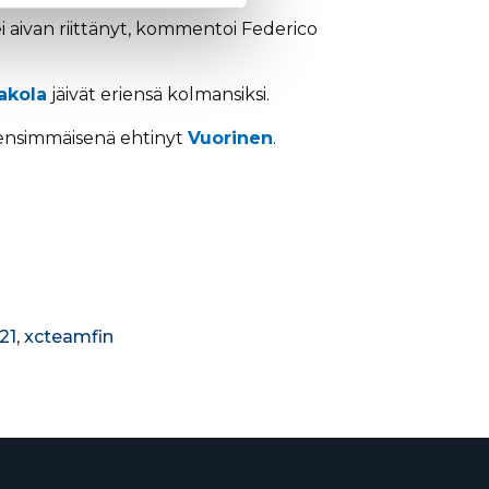
 ei aivan riittänyt, kommentoi Federico
akola
jäivät eriensä kolmansiksi.
e ensimmäisenä ehtinyt
Vuorinen
.
21
,
xcteamfin