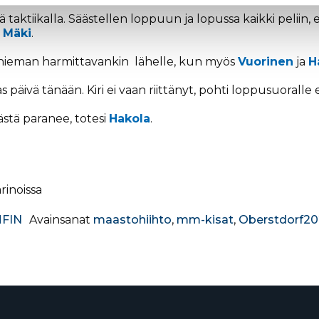
 taktiikalla. Säästellen loppuun ja lopussa kaikki peliin,
t
Mäki
.
 hieman harmittavankin lähelle, kun myös
Vuorinen
ja
H
s päivä tänään. Kiri ei vaan riittänyt, pohti loppusuorall
ästä paranee, totesi
Hakola
.
rinoissa
FIN
Avainsanat
maastohiihto
,
mm-kisat
,
Oberstdorf20