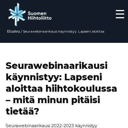
☰
Etusivu
/
Seurawebinaarikausi käynnistyy: Lapseni aloittaa
hiihtokoulussa – mitä minun pitäisi tietää?
Siirry
suoraan
sisältöön
Seurawebinaarikausi
käynnistyy: Lapseni
aloittaa hiihtokoulussa
– mitä minun pitäisi
tietää?
Seurawebinaarikausi 2022-2023 käynnistyy