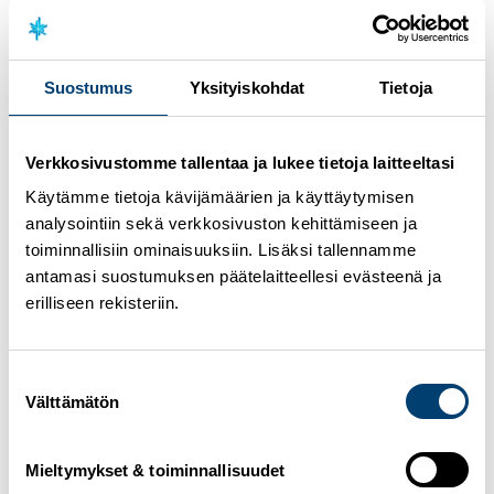
toimivat osaavat tukea mielenterveyden normaalia
kehitystä, hyödyntää mielenterveystaitoja osana
valmennusta ja kohdata haastavassa tilanteessa
olevia lapsia ja nuoria. Hankkeen ensisijainen
kohderyhmä on 10–15-vuotiaiden valmennuksen
Suostumus
Yksityiskohdat
Tietoja
parissa toimivat, joiden kautta vaikutetaan lasten ja
nuorten mielen hyvinvointiin. Toissijaisia kohderyhmiä
ovat seuratoiminnassa kohdatut vanhemmat sekä
Verkkosivustomme tallentaa ja lukee tietoja laitteeltasi
nuorten urheiluympäristöihin vaikuttavat
rakenteelliset tahot. (Mieli ry, 2022)
Käytämme tietoja kävijämäärien ja käyttäytymisen
analysointiin sekä verkkosivuston kehittämiseen ja
Nuori mieli urheilussa -hankkeen myötä toteutetut
toiminnallisiin ominaisuuksiin. Lisäksi tallennamme
verkkokurssit sopivat jokaiselle vanhemmalle
perustiedoksi. Verkkokurssit ovat ilmaisia ja ne voi
antamasi suostumuksen päätelaitteellesi evästeenä ja
suorittaa
täältä
.
erilliseen rekisteriin.
Ilmoittaudu mukaan seurawebinaariin
Suomisportissa
.
Suostumuksen
Välttämätön
valinta
Mieltymykset & toiminnallisuudet