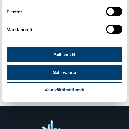
Tilastot
Markkinointi
Kuva: Vantaan Hiihtoseura
Salli kaikki
Julkaistu kategoriassa
Koulutus
,
Lapset ja nuoret
,
Seuratoiminta
Avainsanat
hiihtokoulu
,
koulutus
,
Salli valinta
lapset ja nuoret
,
seuratoim
Vain välttämättömät