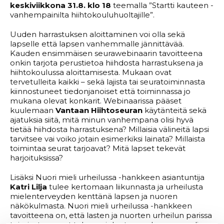
keskiviikkona 31.8. klo 18
teemalla ”Startti kauteen -
vanhempainilta hiihtokouluhuoltajille”.
Uuden harrastuksen aloittaminen voi olla sekä
lapselle että lapsen vanhemmalle jännittävää.
Kauden ensimmäisen seurawebinaarin tavoitteena
onkin tarjota perustietoa hiihdosta harrastuksena ja
hiihtokoulussa aloittamisesta. Mukaan ovat
tervetulleita kaikki – sekä lajista tai seuratoiminnasta
kiinnostuneet tiedonjanoiset että toiminnassa jo
mukana olevat konkarit. Webinaarissa pääset
kuulemaan
Vantaan Hiihtoseuran
käytänteitä sekä
ajatuksia siitä, mitä minun vanhempana olisi hyvä
tietää hiihdosta harrastuksena? Millaisia välineitä lapsi
tarvitsee vai voiko jotain esimerkiksi lainata? Millaista
toimintaa seurat tarjoavat? Mitä lapset tekevät
harjoituksissa?
Lisäksi Nuori mieli urheilussa -hankkeen asiantuntija
Katri Lilja
tulee kertomaan liikunnasta ja urheilusta
mielenterveyden kenttänä lapsen ja nuoren
näkökulmasta. Nuori mieli urheilussa -hankkeen
tavoitteena on, että lasten ja nuorten urheilun parissa