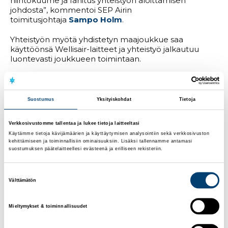
hiihtokuume ja fanitus yhteistyön aloittamisen
johdosta”, kommentoi SEP Airin
toimitusjohtaja
Sampo Holm
.
Yhteistyön myötä yhdistetyn maajoukkue saa
käyttöönsä Wellisair-laitteet ja yhteistyö jalkautuu
luontevasti joukkueen toimintaan.
”Meille on tärkeää, että Wellisair-teknologian avulla
urheilijat pystyvät valmistautumaan kilpailuihin
mahdollisimman terveinä ja hyväkuntoisina. Alkava
Suostumus
Yksityiskohdat
Tietoja
yhteistyö perustuu aidosti synergiaetuun, jonka kautta
urheilijoiden terveysturvallisuus paranee entisestään
Verkkosivustomme tallentaa ja lukee tietoja laitteeltasi
ja kasvava yrityksemme saa mukavasti lisää
Käytämme tietoja kävijämäärien ja käyttäytymisen analysointiin sekä verkkosivuston
näkyvyyttä”, kommentoi
Holm
.
kehittämiseen ja toiminnallisiin ominaisuuksiin. Lisäksi tallennamme antamasi
suostumuksen päätelaitteellesi evästeenä ja erilliseen rekisteriin.
SEP Air on tervetullut lisä yhdistetyn joukkueen
kumppaniverkostoon.
Suostumuksen
Välttämätön
”Kilpailu kansainvälisillä kentillä on äärimmäisen kovaa
valinta
ja meidän tehtävänä on varmistaa, että
urheilijoillamme ovat asiat mahdollisimman hyvin. Sen
Mieltymykset & toiminnallisuudet
vuoksi päädyimme yhteistyöhön Sep Airin kanssa.
Yhdessä voimme taata maksimaalisen hyvät