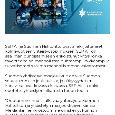
SEP Air ja Suomen Hiihtoliitto ovat allekirjoittaneet
kolmivuotisen yhteistyösopimuksen. SEP Air on
sisäilman puhdistamiseen erikoistunut yritys, jonka
tavoitteena on mahdollistaa puhtaampi, raikkaampi ja
turvallisempi sisäilma mahdollisimman vaivattomasti.
Suomen yhdistetyn maajoukkue on yksi Suomen
seuratuimmista joukkueista, ja näkyvyydet eri
kanavissa ovat kovassa kasvussa. SEP Airilla onkin
odotettu yhteistyön alkamista toden teolla.
”Odotamme innolla alkavaa yhteistyötä Suomen
Hiihtoliiton ja yhdistetyn maajoukkueen kanssa.
Meidänkin henkilöstöömme on iskenyt kunnon