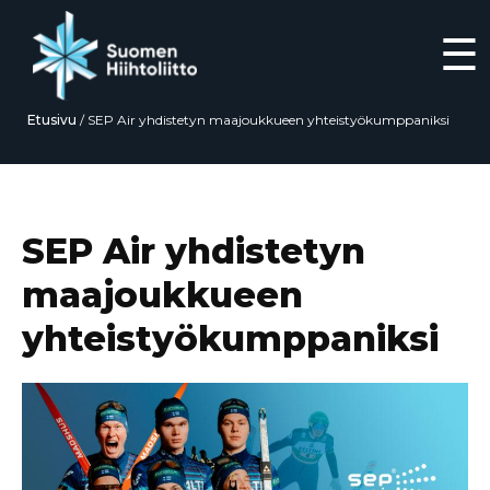
☰
Etusivu
/
SEP Air yhdistetyn maajoukkueen yhteistyökumppaniksi
Siirry
suoraan
sisältöön
SEP Air yhdistetyn
maajoukkueen
yhteistyökumppaniksi