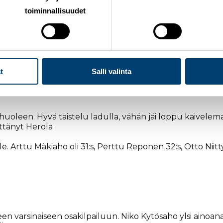
toiminnallisuudet
 tuttua kulkuaan ja päätti henkilökohtaisen kilpailun yh
t
Salli valinta
 kaksi minuuttia kärjestä, mutta hiihto-osuuden nopein hi
 huoleen. Hyvä taistelu ladulla, vähän jäi loppu kaivelem
ittänyt Herola
e. Arttu Mäkiaho oli 31:s, Perttu Reponen 32:s, Otto Niitt
een varsinaiseen osakilpailuun. Niko Kytösaho ylsi ainoan