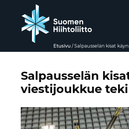
Etusivu
/
Salpausselän kisat käynn
Siirry
suoraan
sisältöön
Salpausselän kisa
viestijoukkue teki