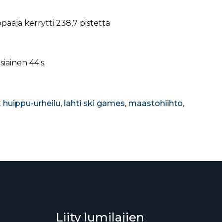
ppääjä kerrytti 238,7 pistettä
siainen 44:s.
t
huippu-urheilu
,
lahti ski games
,
maastohiihto
,
Liity lumilajien