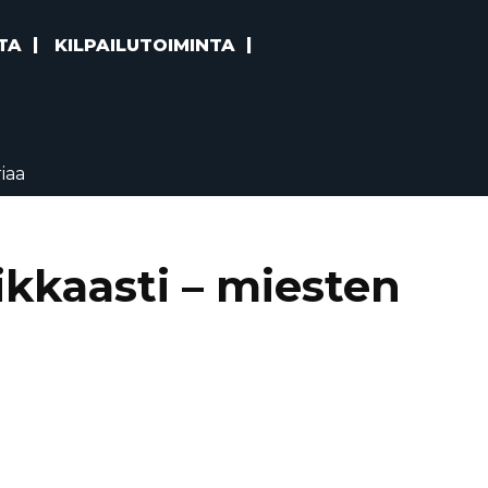
TA
KILPAILUTOIMINTA
iaa
ikkaasti – miesten