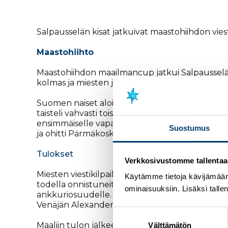
Salpausselän kisat jatkuivat maastohiihdon viest
Maastohiihto
Maastohiihdon maailmancup jatkui Salpausseläll
kolmas ja miesten joukkue toinen.
Suomen naiset aloittivat viestin vahvoilla per
taisteli vahvasti toisella osuudella, jolla lad
ensimmäiselle vapaan osuudelle toisena ja pää
Suostumus
ja ohitti Pärmäkosken ankkuriosuudella, joten S
Tulokset
Verkkosivustomme tallentaa ja
Miesten viestikilpailu sykähdytti suomalaisittai
Käytämme tietoja kävijämääri
todella onnistuneita. Iivo Niskanen nosti omal
ominaisuuksiin. Lisäksi talle
ankkuriosuudelle. Mäki on esittänyt tällä kaude
Venäjän Alexander Bolshunovin ja toi Suomen m
Suostumuksen
valinta
Maaliin tulon jälkeen nähtiin urheiluun kuul
Välttämätön