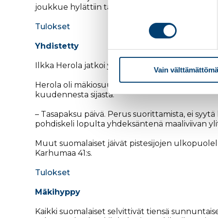
joukkue hylättiin tapahtuman johdosta.
Tulokset
Yhdistetty
Ilkka Herola jatkoi yhdistetyn maailmancupissa
Vain välttämättömä
Herola oli mäkiosuuden jälkeen sijalla 20, lähes
kuudennesta sijasta.
– Tasapaksu päivä. Perus suorittamista, ei syytä
pohdiskeli lopulta yhdeksäntenä maaliviivan yl
Muut suomalaiset jäivät pistesijojen ulkopuolell
Karhumaa 41:s.
Tulokset
Mäkihyppy
Kaikki suomalaiset selvittivät tiensä sunnuntais