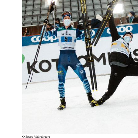
© Jesse Väänänen