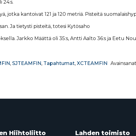
 24:s.
ä, jotka kantoivat 121 ja 120 metriä. Pisteitä suomalaishy
san. Ja tietysti pisteitä, totesi Kytösaho
sella. Jarkko Määttä oli 35:s, Antti Aalto 36:s ja Eetu Nou
FIN
,
SJTEAMFIN
,
Tapahtumat
,
XCTEAMFIN
Avainsana
n Hiihtoliitto
Lahden toimisto