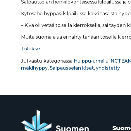
Salpausselän henkilökohtaisessa kilpailussa ja oli
Kytösaho hyppäsi kilpailussa kaksi tasaista hyppy
– Kiva oli vetää toisella kierroksella, sai täyden ki
Muita suomalaisia ei nähty tänään toisella kierrok
Tulokset
Julkaistu kategoriassa
Huippu-urheilu
,
NCTEAM
mäkihyppy
,
Salpausselän kisat
,
yhdistetty
Suome