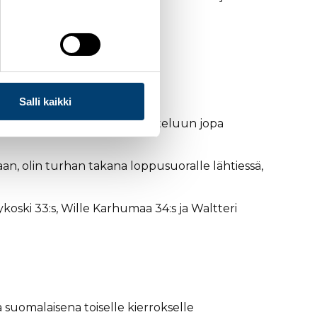
deksänteen sijaan.
Salli kaikki
ihtoaika nosti urheilijan taisteluun jopa
aan, olin turhan takana loppusuoralle lähtiessä,
ykoski 33:s, Wille Karhumaa 34:s ja Waltteri
a suomalaisena toiselle kierrokselle