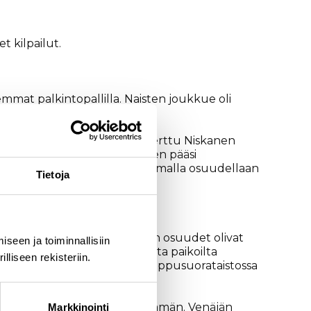
t kilpailut.
mat palkintopallilla. Naisten joukkue oli
äiseen vaihtoon kärjestä ja Kerttu Niskanen
talia Nepryaeva. Laura Mononen pääsi
ta. Ebba Andersson onnistui omalla osuudellaan
Tietoja
 Niskasen sekä Joni Mäen vapaan osuudet olivat
seen ja toiminnallisiin
 päästi Joni Mäen oivallisilta paikoilta
liseen rekisteriin.
nkkuriosuudellaan. Mäki löi loppusuorataistossa
mukaisesti Mäkeen kaataen tämän. Venäjän
Markkinointi