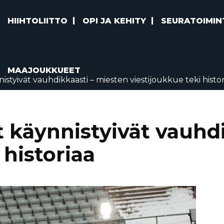
HIIHTOLIITTO
OPI JA KEHITY
SEURATOIMIN
MAAJOUKKUEET
istyivät vauhdikkaasti – miesten viestijoukkue teki histor
t käynnistyivät vauhd
 historiaa