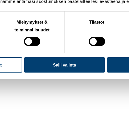
nnamme antamasi suostumuksen päätelaitteellesi evästeenä ja eril
Mieltymykset &
Tilastot
toiminnallisuudet
alla. Viikonlopun kisaennakossa maajoukkuevalmentajat
ilpailuja ja nostavat esiin nimiä, joiden otteita seurata
joku vielä paikkansa maailmancupin avaukseen? Entä m
t
Salli valinta