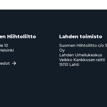
n Hiihtoliitto
Lahden toimisto
ie 10
Suomen Hiihtoliitto c/o 
elsinki
Oy
Lahden Urheilukeskus
Veikko Kankkosen raitti
iedot
15110 Lahti