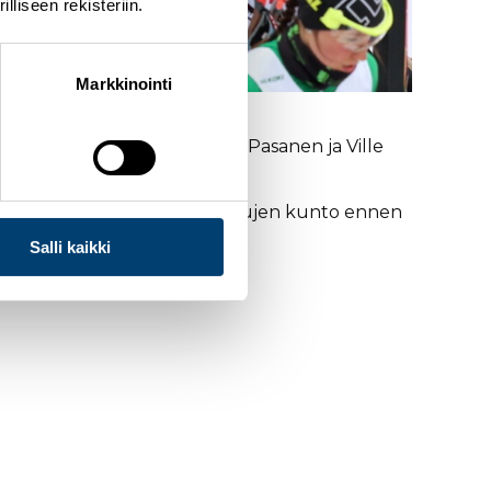
liseen rekisteriin.
Markkinointi
 Ville Maunuksela, Teemu Pasanen ja Ville
 viikonlopun aikana.
iltä näyttää suomalaishuippujen kunto ennen
Salli kaikki