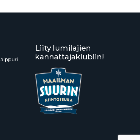
Liity lumilajien
kannattajaklubiin!
Salppuri