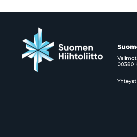
Suome
Valimot
00380 H
Yhteyst