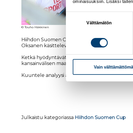
ominaisuuksiin. Lisäksi talle
Suostumuksen
valinta
Välttämätön
© Touho Häkkinen
Hiihdon Suomen Cup jatkuu viikonloppuna Ruk
Oksanen käsittelevät viikonlopun Suomen Cupin k
Ketkä hyödyntävät näytönpaikan? Lunastaako 
kansainvälisen maailmancup-kauden alkua?
Vain välttämättömä
Kuuntele analyysi alta.
Julkaistu kategoriassa
Hiihdon Suomen Cup