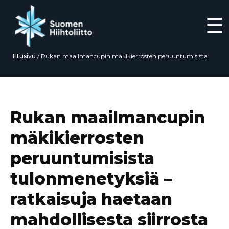
☰
Etusivu
/
Rukan maailmancupin mäkikierrosten peruuntumisista
tulonmenetyksiä – ratkaisuja haetaan mahdollisesta siirrosta Lahteen
Siirry
suoraan
sisältöön
Rukan maailmancupin
mäkikierrosten
peruuntumisista
tulonmenetyksiä –
ratkaisuja haetaan
mahdollisesta siirrosta