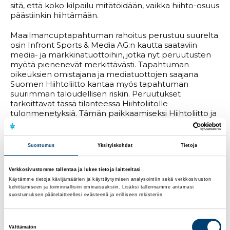
sitä, että koko kilpailu mitätöidään, vaikka hiihto-osuus
päästiinkin hiihtämään.
Maailmancuptapahtuman rahoitus perustuu suurelta
osin Infront Sports & Media AG:n kautta saataviin
media- ja markkinatuottoihin, jotka nyt peruutusten
myötä pienenevät merkittävästi. Tapahtuman
oikeuksien omistajana ja mediatuottojen saajana
Suomen Hiihtoliitto kantaa myös tapahtuman
suurimman taloudellisen riskin. Peruutukset
tarkoittavat tässä tilanteessa Hiihtoliitolle
tulonmenetyksiä. Tämän paikkaamiseksi Hiihtoliitto ja
FIS esimerkiksi neuvottelevat mahdollisuudesta siirtää
peruutettu mäkikilpailu Salpausselän kisojen
yhteyteen maaliskuulle.
Suostumus
Yksityiskohdat
Tietoja
– Arvioimme peruutusten kokonaisvaikutuksen, kun
Verkkosivustomme tallentaa ja lukee tietoja laitteeltasi
mäkikilpailun mahdollinen siirto selviää ja saamme
Käytämme tietoja kävijämäärien ja käyttäytymisen analysointiin sekä verkkosivuston
asioista neuvoteltua yhteistyökumppaneiden kanssa.
kehittämiseen ja toiminnallisiin ominaisuuksiin. Lisäksi tallennamme antamasi
Taloudellinen haaste on harmillisen suuri. Joka
suostumuksen päätelaitteellesi evästeenä ja erilliseen rekisteriin.
tapauksessa varmistamme joukkueiden olympialaisiin
valmistautumisen, eikä siitä suunnitelmasta tingitä,
kertoo Hiihtoliiton toiminnanjohtaja
Marleena
Suostumuksen
Välttämätön