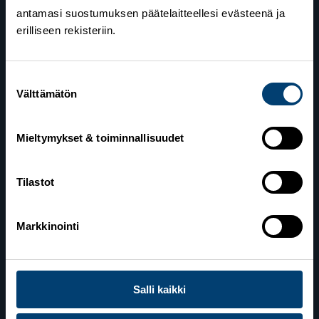
antamasi suostumuksen päätelaitteellesi evästeenä ja
erilliseen rekisteriin.
Suomen Hiihtoliitto
Suostumuksen
Valimotie 10
Välttämätön
valinta
00380 Helsinki
Yhteystiedot
Mieltymykset & toiminnallisuudet
Tilastot
Lahden toimisto
Suomen Hiihtoliitto c/o Salppuri Oy
Markkinointi
Lahden Urheilukeskus
Veikko Kankkosen raitti
15110 Lahti
Salli kaikki