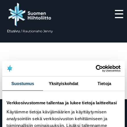
☰
Etusivu
/
Rautionaho Jenny
Siirry
suoraan
sisältöön
Rautionaho Jenny
Suostumus
Yksityiskohdat
Tietoja
Verkkosivustomme tallentaa ja lukee tietoja laitteeltasi
Käytämme tietoja kävijämäärien ja käyttäytymisen
analysointiin sekä verkkosivuston kehittämiseen ja
toiminnallisiin ominaisuuksiin. Lisäksi tallennamme