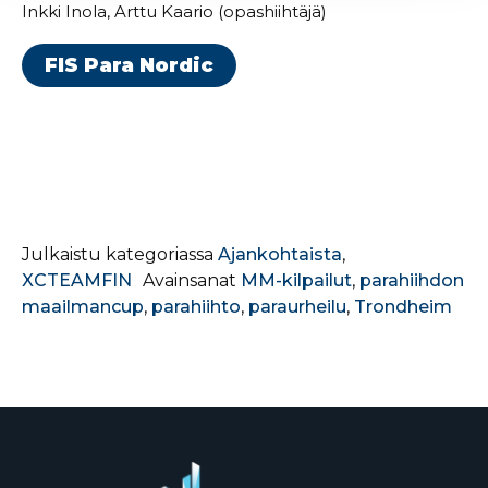
Inkki Inola, Arttu Kaario (opashiihtäjä)
FIS Para Nordic
Julkaistu kategoriassa
Ajankohtaista
,
XCTEAMFIN
Avainsanat
MM-kilpailut
,
parahiihdon
maailmancup
,
parahiihto
,
paraurheilu
,
Trondheim