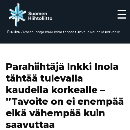
☰
Etusivu
/
Parahiihtäjä Inkki Inola tähtää tulevalla kaudella korkealle –
”Tavoite on ei enempää eikä vähempää kuin saavuttaa
maailmanmestaruus”
Siirry
suoraan
sisältöön
Parahiihtäjä Inkki Inola
tähtää tulevalla
kaudella korkealle –
”Tavoite on ei enempää
eikä vähempää kuin
saavuttaa