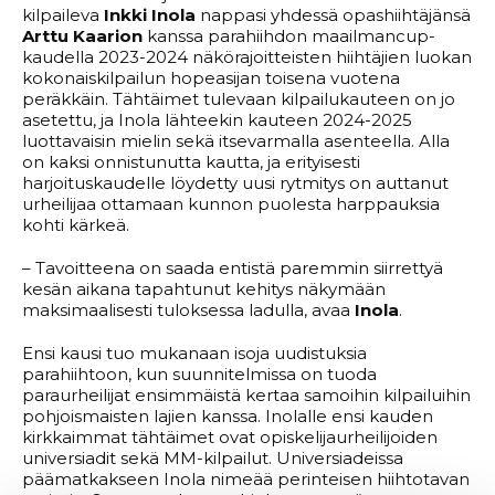
kilpaileva
Inkki Inola
nappasi yhdessä opashiihtäjänsä
Arttu Kaarion
kanssa parahiihdon maailmancup-
kaudella 2023-2024 näkörajoitteisten hiihtäjien luokan
kokonaiskilpailun hopeasijan toisena vuotena
peräkkäin. Tähtäimet tulevaan kilpailukauteen on jo
asetettu, ja Inola lähteekin kauteen 2024-2025
luottavaisin mielin sekä itsevarmalla asenteella. Alla
on kaksi onnistunutta kautta, ja erityisesti
harjoituskaudelle löydetty uusi rytmitys on auttanut
urheilijaa ottamaan kunnon puolesta harppauksia
kohti kärkeä.
– Tavoitteena on saada entistä paremmin siirrettyä
kesän aikana tapahtunut kehitys näkymään
maksimaalisesti tuloksessa ladulla, avaa
Inola
.
Ensi kausi tuo mukanaan isoja uudistuksia
parahiihtoon, kun suunnitelmissa on tuoda
paraurheilijat ensimmäistä kertaa samoihin kilpailuihin
pohjoismaisten lajien kanssa. Inolalle ensi kauden
kirkkaimmat tähtäimet ovat opiskelijaurheilijoiden
universiadit sekä MM-kilpailut. Universiadeissa
päämatkakseen Inola nimeää perinteisen hiihtotavan