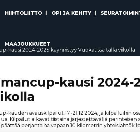
HIIHTOLIITTO
OPI JA KEHITY
SEURATOIMIN
MAAJOUKKUEET
-kausi 2024-2025 käynnistyy Vuokatissa tällä viikolla
lmancup-kausi 2024-2
ikolla
kauden avauskilpailut 17.-21.12.2024, ja kilpailuihin osal
lua. Kilpailut alkavat tiistaina järjestettävällä perinteisen 
päättää perjantaina vapaan 10 kilometrin yhteislähtöki