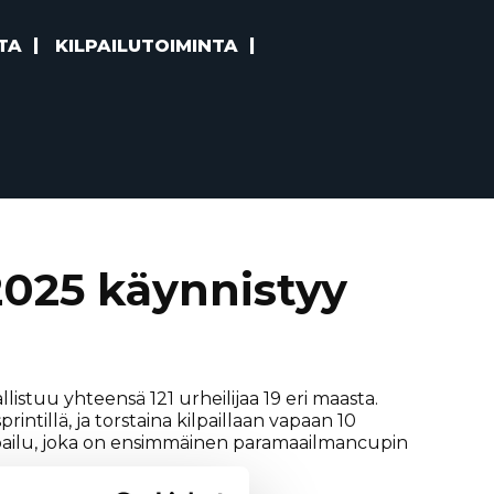
TA
KILPAILUTOIMINTA
025 käynnistyy
listuu yhteensä 121 urheilijaa 19 eri maasta.
sprintillä, ja torstaina kilpaillaan vapaan 10
lpailu, joka on ensimmäinen paramaailmancupin