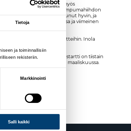
osa urheilijoista osallistui myös
äistä kertaa järjestääkseen ampumahiihdon
stämisessä on kuitenkin sujunut hyvin, ja
di Fiemmessä helmikuun alussa ja viimeinen
Tietoja
uu kilpailuviikon kaikkiin startteihin. Inola
seen ja toiminnallisiin
n nousussa. Tämän viikon päästartti on tiistain
liseen rekisteriin.
ohti Trondheimin MM-sprinttiä maaliskuussa.
n, Inola kommentoi.
Markkinointi
Salli kaikki