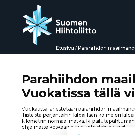
Etusivu
/
Parahiihdon maailmancup
Siirry
suoraan
sisältöön
Parahiihdon maai
Vuokatissa tällä vi
Vuokatissa järjestetään parahiihdon maailmancup-
Tiistaista perjantaihin kilpaillaan kolme eri kilpai
kilometrin normaalimatka. Kilpailutapahtuman 
ohjelmassa koskaan oleva yhteislähtökilpailu.