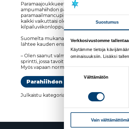
Paramaajoukkueet ovat olleet Vuokatissa valmista
ampumahiihdon paramaailmancupiin. Tänä vuon
paramaailmancupin ja FIS ainoastaan maastohii
kaikki vaikuttaisi olevan valmista. Maastohiih
Suostumus
kilpailuviikonloppu järjestetään Norjan Steinkj
Suomelta mukana kilpailuissa on
Inkki Inola
, 
Verkkosivustomme tallentaa ja
lähtee kauden ensimmäiseen maailmancup-kisav
Käytämme tietoja kävijämääri
– Olen saanut valmistautua suunnitellusti kilpail
ominaisuuksiin. Lisäksi talle
sprintti, jossa tavoitteenani on sijoitus kolme
Myös vapaan normaalimatkoilla lähden taistelem
Suostumuksen
valinta
Välttämätön
Parahiihdon maailmancup 2024-20
Julkaistu kategoriassa
Huippu-urheilu
,
Kotimaan
Vain välttämättömä