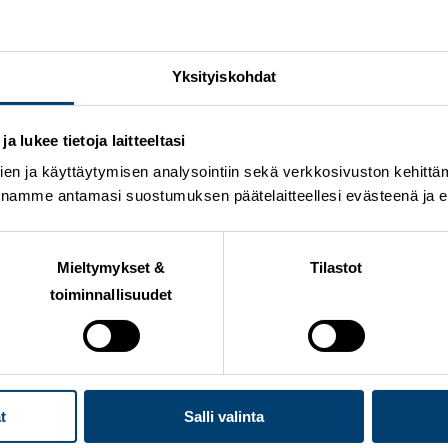
utumassa alkavaan kauteen, ja edellisellä viikolla suuri 
na kansainvälinen ampumahiihtoliitto IBU otti ensimm
hdon maailmancupin. Yhteistyö kilpailutapahtumien järje
don paramaailmancup jatkuu Vuokatin jälkeen Italian Val 
Yksityiskohdat
erissä helmikuun lopussa.
joka yhdessä opashiihtäjänsä
Arttu Kaarion
kanssa osallist
 lukee tietoja laitteeltasi
iikkoon hyvissä tunnelmissa.
en ja käyttäytymisen analysointiin sekä verkkosivuston kehittämi
uihin pari viime viikkoa ja testit osoittavat, että kunto o
nnamme antamasi suostumuksen päätelaitteellesi evästeenä ja eril
n parhaan joukkoon. Kisa toimii myös hyvänä kontrollina k
aan hyvistä sijoituksista toivottavasti kärjen tuntumaa
Mieltymykset &
Tilastot
25
toiminnallisuudet
 kilpailutoiminta
t
Salli valinta