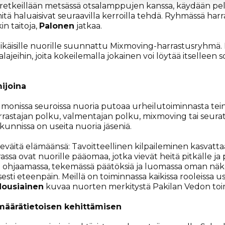
 retkeillään metsässä otsalamppujen kanssa, käydään pela
tä haluaisivat seuraavilla kerroilla tehdä. Ryhmässä harra
n taitoja,
Palonen
jatkaa.
uikäisille nuorille suunnattu Mixmoving-harrastusryhmä
ajeihin, joita kokeilemalla jokainen voi löytää itselleen 
mijoina
tä monissa seuroissa nuoria putoaa urheilutoiminnasta tein
rrastajan polku, valmentajan polku, mixmoving tai seurato
kunnissa on useita nuoria jäseniä.
 eväitä elämäänsä: Tavoitteellinen kilpaileminen kasvat
ssa ovat nuorille pääomaa, jotka vievät heitä pitkälle ja
na ohjaamassa, tekemässä päätöksiä ja luomassa oman näkö
oisesti eteenpäin. Meillä on toiminnassa kaikissa rooleiss
Nousiainen
kuvaa nuorten merkitystä Pakilan Vedon toi
 määrätietoisen kehittämisen