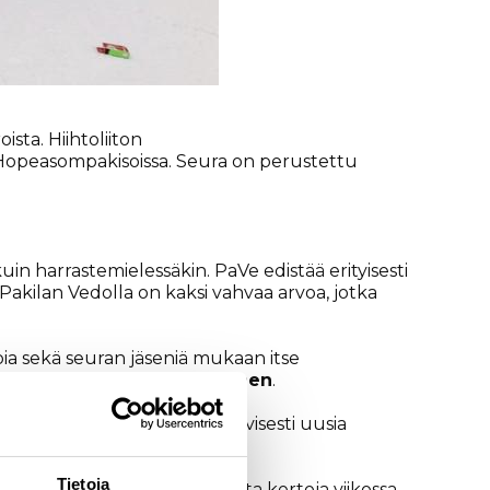
sta. Hiihtoliiton
 Hopeasompakisoissa. Seura on perustettu
in harrastemielessäkin. PaVe edistää erityisesti
akilan Vedolla on kaksi vahvaa arvoa, jotka
 sekä seuran jäseniä mukaan itse
dinaattori
Susanna Nousiainen
.
i seurassa kokeillaan aktiivisesti uusia
Tietoja
arjoittelumahdollisuus useita kertoja viikossa,