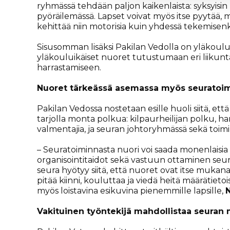
ryhmässä tehdään paljon kaikenlaista: syksyisin
pyöräilemässä. Lapset voivat myös itse pyytää, mi
kehittää niin motorisia kuin yhdessä tekemisenki
Sisusomman lisäksi Pakilan Vedolla on yläkoul
yläkouluikäiset nuoret tutustumaan eri liikuntal
harrastamiseen.
Nuoret tärkeässä asemassa myös seuratoi
Pakilan Vedossa nostetaan esille huoli siitä, et
tarjolla monta polkua: kilpaurheilijan polku, ha
valmentajia, ja seuran johtoryhmässä sekä toimi
– Seuratoiminnasta nuori voi saada monenlaisia
organisointitaidot sekä vastuun ottaminen seura
seura hyötyy siitä, että nuoret ovat itse muka
pitää kiinni, kouluttaa ja viedä heitä määrätiet
myös loistavina esikuvina pienemmille lapsille,
Vakituinen työntekijä mahdollistaa seuran