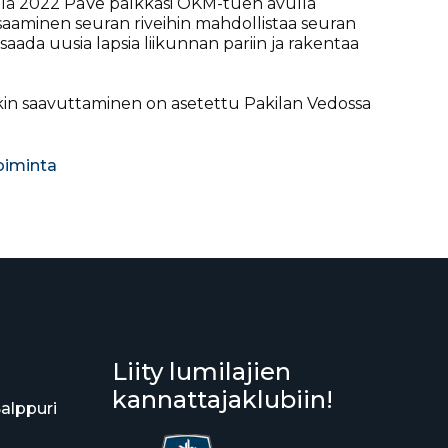
syllä 2022 PaVe palkkasi OKM-tuen avulla
 saaminen seuran riveihin mahdollistaa seuran
aada uusia lapsia liikunnan pariin ja rakentaa
rkin saavuttaminen on asetettu Pakilan Vedossa
oiminta
Liity lumilajien
kannattajaklubiin!
Salppuri