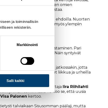
ilöllistä kehittymistään jokaisen omien
ittämisessä,
Nousiainen
korostaa.
rakennetaan urheilijan itsensä ehdoilla. Nuorten
seen ja toiminnallisiin
enestys seuraavina vuosina myös ylempiin
liseen rekisteriin.
Markkinointi
ä seuratoiminnan monimuotoistaminen. Pari
rasteryhmän perustamiseen. Näin syntyivät
seurassa halutaan panostaa jatkossakin, jotta
asavertaiset mahdollisuudet liikkua ja urheilla
rastajia.
Salli kaikki
en erityis- ja liikunnanopettaja
Iira Riihilahti
otakin ryhmän toiminnasta kertoo se, että uusia
a
Visa Palonen
kertoo.
 tietysti talviaikaan Sisusomman päälaji, mutta