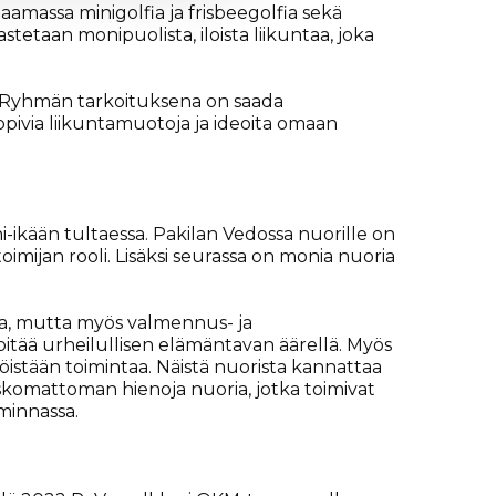
amassa minigolfia ja frisbeegolfia sekä
stetaan monipuolista, iloista liikuntaa, joka
. Ryhmän tarkoituksena on saada
sopivia liikuntamuotoja ja ideoita omaan
i-ikään tultaessa. Pakilan Vedossa nuorille on
imijan rooli. Lisäksi seurassa on monia nuoria
taa, mutta myös valmennus- ja
 pitää urheilullisen elämäntavan äärellä. Myös
istään toimintaa. Näistä nuorista kannattaa
a uskomattoman hienoja nuoria, jotka toimivat
minnassa.