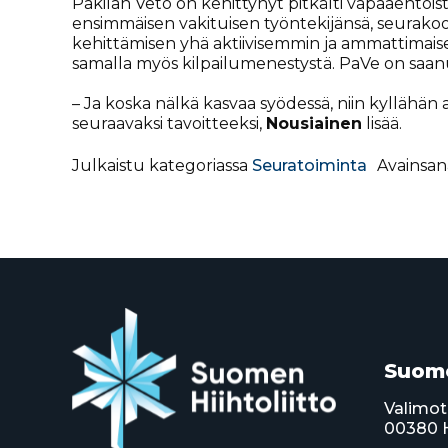
Pakilan Veto on kehittynyt pitkälti vapaaehtois
ensimmäisen vakituisen työntekijänsä, seurako
kehittämisen yhä aktiivisemmin ja ammattimaisem
samalla myös kilpailumenestystä. PaVe on saan
– Ja koska nälkä kasvaa syödessä, niin kyllähä
seuraavaksi tavoitteeksi,
Nousiainen
lisää.
Julkaistu kategoriassa
Seuratoiminta
Avainsa
Suome
Valimot
00380 H