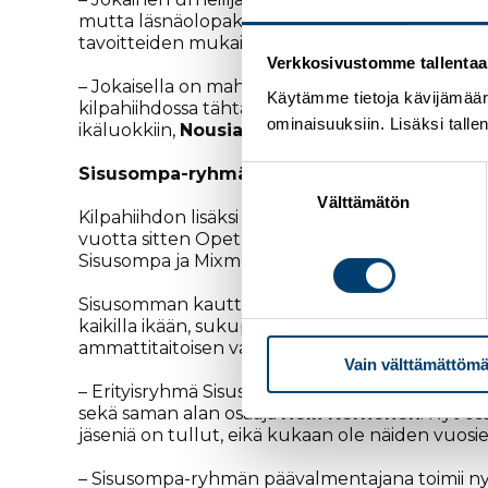
mutta läsnäolopakkoa ei ole. Urheilijoita kohdel
tavoitteiden mukaisesti. Tavoitteet voivat olla
Verkkosivustomme tallentaa ja
– Jokaisella on mahdollisuus löytää oma palonsa
Käytämme tietoja kävijämääri
kilpahiihdossa tähtäimemme on vakiinnuttaa 
ominaisuuksiin. Lisäksi talle
ikäluokkiin,
Nousiainen
jatkaa.
Sisusompa-ryhmässä korostuvat liikunnan 
Suostumuksen
valinta
Välttämätön
Kilpahiihdon lisäksi PaVen toiminnassa painot
vuotta sitten Opetus- ja kulttuuriministeriö 
Sisusompa ja Mixmoving.
Sisusomman kautta Pakilan Veto onkin ottanut e
kaikilla ikään, sukupuoleen, uskontoon, seksuaa
ammattitaitoisen valmentajien ohjauksessa. Se
Vain välttämättömä
– Erityisryhmä Sisusomman toiminta käynnistyi 
sekä saman alan osaaja
Nelli Korhonen
. Nyt os
jäseniä on tullut, eikä kukaan ole näiden vuos
– Sisusompa-ryhmän päävalmentajana toimii ny