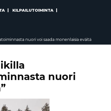
TA
KILPAILUTOIMINTA
atoiminnasta nuori voi saada monenlaisia eväitä
killa
iminnasta nuori
ä”