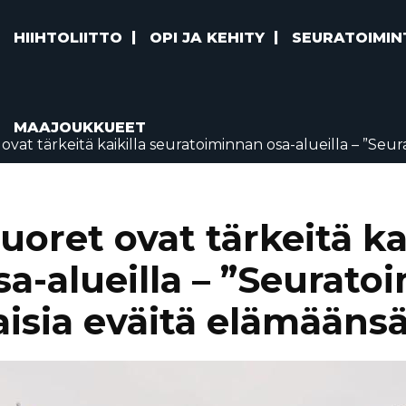
HIIHTOLIITTO
OPI JA KEHITY
SEURATOIMIN
MAAJOUKKUEET
vat tärkeitä kaikilla seuratoiminnan osa-alueilla – ”Seur
oret ovat tärkeitä kai
a-alueilla – ”Seurato
isia eväitä elämääns