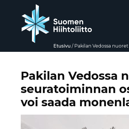
Etusivu
/
Pakilan Vedossa nuoret o
elämäänsä”
Siirry
suoraan
sisältöön
Pakilan Vedossa nu
seuratoiminnan os
voi saada monenla