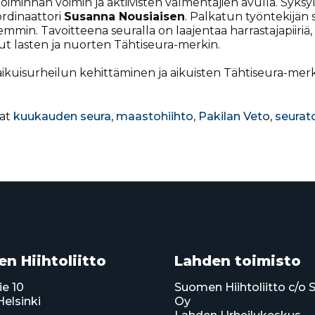
toiminnan voimin ja aktiivisten valmentajien avulla. Syk
ordinaattori
Susanna Nousiaisen
. Palkatun työntekijän
min. Tavoitteena seuralla on laajentaa harrastajapiiriä, s
ut lasten ja nuorten Tähtiseura-merkin.
n aikuisurheilun kehittäminen ja aikuisten Tähtiseura-me
nat
kuukauden seura
,
maastohiihto
,
Pakilan Veto
,
seurat
n Hiihtoliitto
Lahden toimisto
ie 10
Suomen Hiihtoliitto c/o 
elsinki
Oy