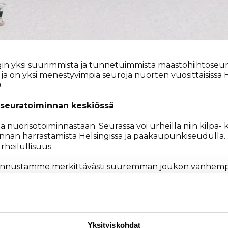
in yksi suurimmista ja tunnetuimmista maastohiihtoseuroi
ja on yksi menestyvimpiä seuroja nuorten vuosittaisissa
0.
ta seuratoiminnan keskiössä
nuorisotoiminnastaan. Seurassa voi urheilla niin kilpa- ku
nnan harrastamista Helsingissä ja pääkaupunkiseudulla. P
rheilullisuus.
kannustamme merkittävästi suuremman joukon vanhempia
htuminen järjestämiseen, avaa Pakilan Vedon seurakoor
iseen kilpa- ja harrastehiihtäjien valmennukseen. Lisäks
Yksityiskohdat
valitsemallaan tasolla. Useimmissa valmennusryhmissä on h