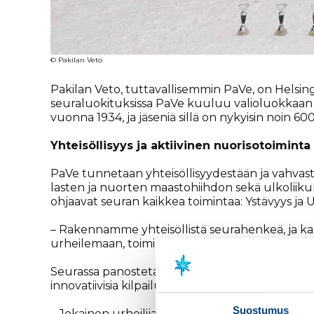
© Pakilan Veto
Pakilan Veto, tuttavallisemmin PaVe, on Helsing
seuraluokituksissa PaVe kuuluu valioluokkaan 
vuonna 1934, ja jäseniä sillä on nykyisin noin 60
Yhteisöllisyys ja aktiivinen nuorisotoimin
PaVe tunnetaan yhteisöllisyydestään ja vahvasta 
lasten ja nuorten maastohiihdon sekä ulkoliiku
ohjaavat seuran kaikkea toimintaa: Ystävyys ja U
– Rakennamme yhteisöllistä seurahenkeä, ja 
urheilemaan, toiminnan pyörittämiseen ja tapa
Seurassa panostetaan laadukkaaseen ja monimuoto
innovatiivisia kilpailutapahtumia.
Suostumus
– Jokainen urheilija voi PaVessa harrastaa itse 