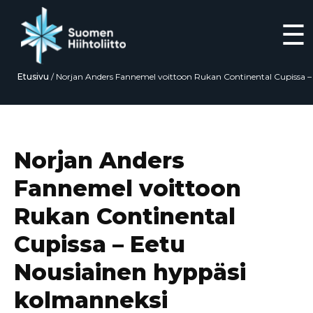
☰
Etusivu
/
Norjan Anders Fannemel voittoon Rukan Continental Cupissa –
Eetu Nousiainen hyppäsi kolmanneksi
Siirry
suoraan
sisältöön
Norjan Anders
Fannemel voittoon
Rukan Continental
Cupissa – Eetu
Nousiainen hyppäsi
kolmanneksi