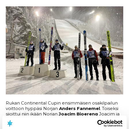
Rukan Continental Cupin ensimmäisen osakilpailun
voittoon hyppäsi Norjan
Anders Fannemel
. Toiseksi
sijoittui niin ikään Norjan
Joacim Bjoereng
Joacim ja
kolmanneksi liiteli
Eetu Nousiainen
. Kilpailun toinen
kierros peruttiin, joten hyppykierroksia oli ainoastaan