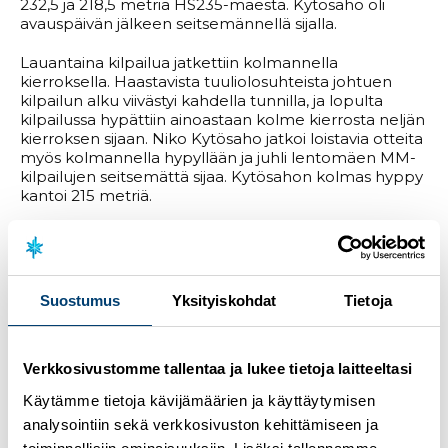
232,5 ja 218,5 metriä HS235-mäestä. Kytösaho oli
avauspäivän jälkeen seitsemännellä sijalla.
Lauantaina kilpailua jatkettiin kolmannella
kierroksella. Haastavista tuuliolosuhteista johtuen
kilpailun alku viivästyi kahdella tunnilla, ja lopulta
kilpailussa hypättiin ainoastaan kolme kierrosta neljän
kierroksen sijaan. Niko Kytösaho jatkoi loistavia otteita
myös kolmannella hypyllään ja juhli lentomäen MM-
kilpailujen seitsemättä sijaa. Kytösahon kolmas hyppy
kantoi 215 metriä.
Niko Kytösaho oli odotetusti iloinen seitsemännestä
sijastaan ja oli tyytyväinen siihen, miten hän sai
kilpailuun kolme hyvää hyppyä haastavista
olosuhteista huolimatta.
Suostumus
Yksityiskohdat
Tietoja
– Aika uskomaton fiilis tällä hetkellä. Eilen homma
lähti kuin unelma käyntiin, ja sain ensimmäisestä
hypystä paljon itseluottamusta, joten pystyin vain
Verkkosivustomme tallentaa ja lukee tietoja laitteeltasi
antaa menemään. Tänään olikin henkisesti aika vaikea
Käytämme tietoja kävijämäärien ja käyttäytymisen
päivä. Yli neljä tuntia odottelimme mäellä, että mitä
analysointiin sekä verkkosivuston kehittämiseen ja
tapahtuu. Lopulta hyppäsimme tänään vain kerran,
joten olen kyllä todella tyytyväinen, miten sain