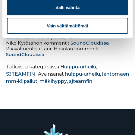
38. ja
Antti Aalto
41.
Salli valinta
Lentomäen MM-kilpailut huipentuvat sunnuntaina
joukkuekilpailuun, joka alkaa klo 15 Suomen aikaa.
Vain välttämättömät
Tulokset
Lentomäen MM-kilpailut, Kulm
Niko Kytösahon kommentit
SoundCloudissa
Päävalmentaja Lauri Hakolan kommentit
SoundCloudissa
Julkaistu kategoriassa
Huippu-urheilu
,
SJTEAMFIN
Avainsanat
huippu-urheilu
,
lentomäen
mm-kilpailut
,
mäkihyppy
,
sjteamfin