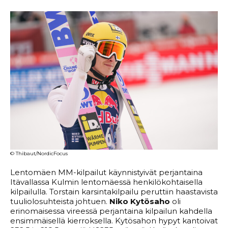
© Thibaut/NordicFocus
Lentomäen MM-kilpailut käynnistyivät perjantaina
Itävallassa Kulmin lentomäessä henkilökohtaisella
kilpailulla. Torstain karsintakilpailu peruttiin haastavista
tuuliolosuhteista johtuen.
Niko Kytösaho
oli
erinomaisessa vireessä perjantaina kilpailun kahdella
ensimmäisellä kierroksella. Kytösahon hypyt kantoivat