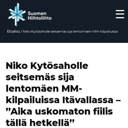
☰
Etusivu
/
Niko Kytösaholle seitsemäs sija lentomäen MM-kilpailuissa
Itävallassa – ”Aika uskomaton fiilis tällä hetkellä”
Siirry
suoraan
sisältöön
Niko Kytösaholle
seitsemäs sija
lentomäen MM-
kilpailuissa Itävallassa –
”Aika uskomaton fiilis
tällä hetkellä”