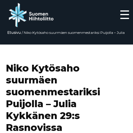
☰
Etusivu
/
Niko Kytösaho suurmäen suomenmestariksi Puijolla – Julia
Kykkänen 29:s Rasnovissa
Siirry
suoraan
sisältöön
Niko Kytösaho
suurmäen
suomenmestariksi
Puijolla – Julia
Kykkänen 29:s
Rasnovissa