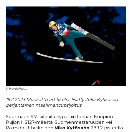
© NordicFocus
19.2.2023 Muokattu artikkelia: lisätty Julia Kykkäsen
perjantainen maailmancupsijoitus.
Suurmäen SM-kilpailu hypättiin tänään Kuopion
Puijon HS127-mäestä. Suomenmestaruuden vei
Paimion Urheilijoiden
Niko Kytösaho
289,2 pisteellä.