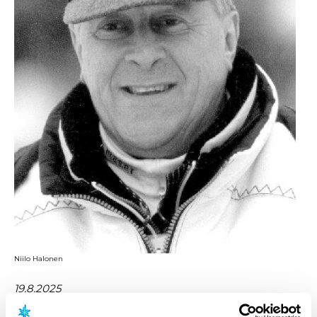
Niilo Halonen
19.8.2025
Mäkihypyn olympia- ja MM-mitalisti
Niilo Halonen
on