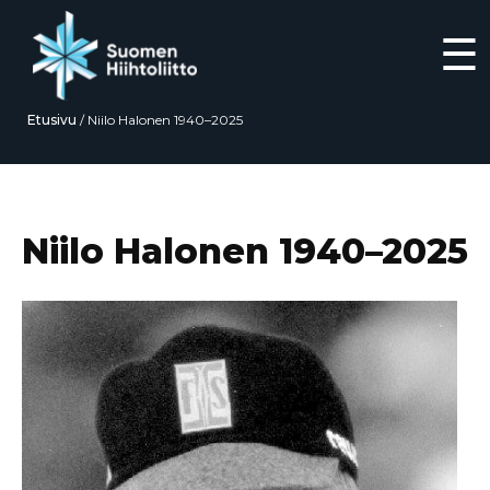
☰
Etusivu
/
Niilo Halonen 1940–2025
Siirry
suoraan
sisältöön
Niilo Halonen 1940–2025