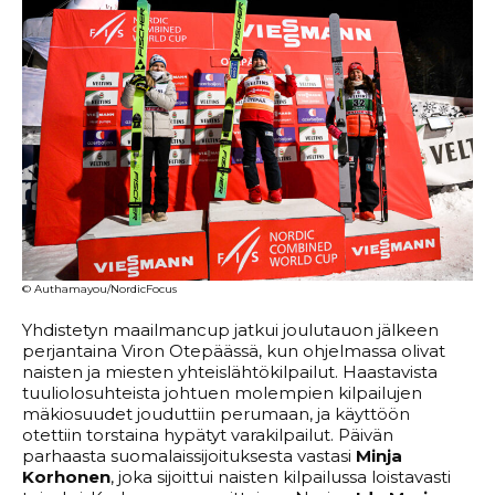
© Authamayou/NordicFocus
Yhdistetyn maailmancup jatkui joulutauon jälkeen
perjantaina Viron Otepäässä, kun ohjelmassa olivat
naisten ja miesten yhteislähtökilpailut. Haastavista
tuuliolosuhteista johtuen molempien kilpailujen
mäkiosuudet jouduttiin perumaan, ja käyttöön
otettiin torstaina hypätyt varakilpailut. Päivän
parhaasta suomalaissijoituksesta vastasi
Minja
Korhonen
, joka sijoittui naisten kilpailussa loistavasti