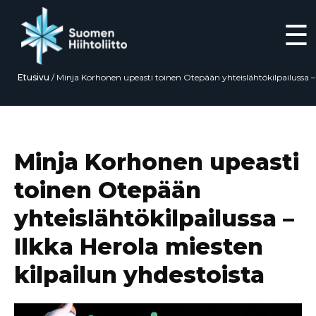
☰
Etusivu
/
Minja Korhonen upeasti toinen Otepään yhteislähtökilpailussa –
Ilkka Herola miesten kilpailun yhdestoista
Siirry
suoraan
sisältöön
Minja Korhonen upeasti
toinen Otepään
yhteislähtökilpailussa –
Ilkka Herola miesten
kilpailun yhdestoista