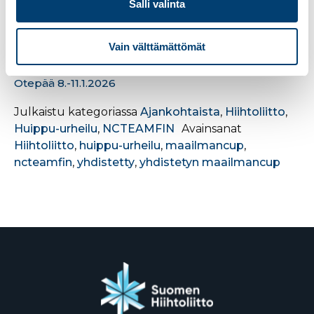
hiihdolla se olisi vaatinut kaiken osumista kohdalleen,
Salli valinta
jotta sillä olisi tulosta voinut tehdä. Toivotaan
parempaa muilta kilpailuilta, summasi Herola.
Vain välttämättömät
Miesten kilpailun tulokset
Urheilijoiden äänikommentit
SoundCloudissa
Otepää 8.-11.1.2026
Julkaistu kategoriassa
Ajankohtaista
,
Hiihtoliitto
,
Huippu-urheilu
,
NCTEAMFIN
Avainsanat
Hiihtoliitto
,
huippu-urheilu
,
maailmancup
,
ncteamfin
,
yhdistetty
,
yhdistetyn maailmancup