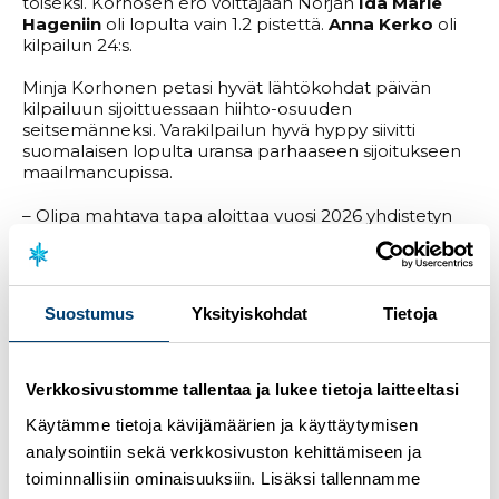
toiseksi. Korhosen ero voittajaan Norjan
Ida Marie
Hageniin
oli lopulta vain 1.2 pistettä.
Anna Kerko
oli
kilpailun 24:s.
Minja Korhonen petasi hyvät lähtökohdat päivän
kilpailuun sijoittuessaan hiihto-osuuden
seitsemänneksi. Varakilpailun hyvä hyppy siivitti
suomalaisen lopulta uransa parhaaseen sijoitukseen
maailmancupissa.
– Olipa mahtava tapa aloittaa vuosi 2026 yhdistetyn
osalta. En ehkä vielä tänne reissuun lähtiessä olisi
uskonut, että palkintosija ja uran paras sijoitus tulee
täältä. Tämä luo kyllä luottoa kohti loppukilpailuja ja
loppukautta. Ehdottomasti lähdetään vielä tältä
Suostumus
Yksityiskohdat
Tietoja
viikonlopultakin toista palkintokorokesijaa
jahtaamaan. Eikä se voittokaan kauas jäänyt, mutta
eiköhän sekin vielä jossain vaiheessa tule vastaan,
iloitsi Korhonen.
Verkkosivustomme tallentaa ja lukee tietoja laitteeltasi
Käytämme tietoja kävijämäärien ja käyttäytymisen
Naisten kilpailun tulokset
analysointiin sekä verkkosivuston kehittämiseen ja
Miesten kilpailussa parhaasta suomalaissijoituksesta
toiminnallisiin ominaisuuksiin. Lisäksi tallennamme
vastasi
Ilkka Herola
, joka sijoittui kilpailun 11:nneksi.