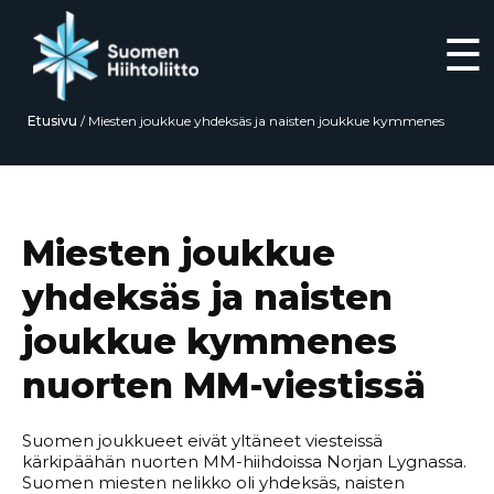
☰
Etusivu
/
Miesten joukkue yhdeksäs ja naisten joukkue kymmenes
nuorten MM-viestissä
Siirry
suoraan
sisältöön
Miesten joukkue
yhdeksäs ja naisten
joukkue kymmenes
nuorten MM-viestissä
Suomen joukkueet eivät yltäneet viesteissä
kärkipäähän nuorten MM-hiihdoissa Norjan Lygnassa.
Suomen miesten nelikko oli yhdeksäs, naisten