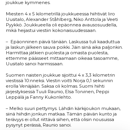
joukkue kymmenes.
Miesten 4 x 5 kilometrillä joukkueessa hiihtivät Iiro
Uusitalo, Alexander Ståhlberg, Niko Anttola ja Veeti
Pyykkö. Joukkueella oli epäonnea avausosuudella,
mikä heijastui viestiin kokonaisuudessaan.
– Epäonninen päivä tänään. Laskussa tuli kaaduttua
ja laskun jälkeen sauva poikki. Jäin siinä aika paljonkin.
Harmittaa jätkien puolesta ja omasta puolesta,
ettemme päässeet mittaamaan oikeaa tasoamme,
Uusitalo sanoi harmissaan.
Suomen naisten joukkue sijoittui 4 x 3,3 kilometrin
viestissä 10:nneksi. Viestin voitti Norja 0,1 sekunnin
erolla Venäjään. Saksa oli kolmas. Suomi hiihti
järjestyksessä Tuuli Raunio, Elsa Torvinen, Peppi
Leppälä ja Fanny Kukonlehto.
– Melko suuri pettymys. Lähdin kärkijoukon mukaan,
siinä hiihdin jonkun matkaa. Tämän päivän kunto ja
terävyys ei ollut riittävä siihen, että olisin nousuissa
pysynyt perässä, Raunio sanoi.