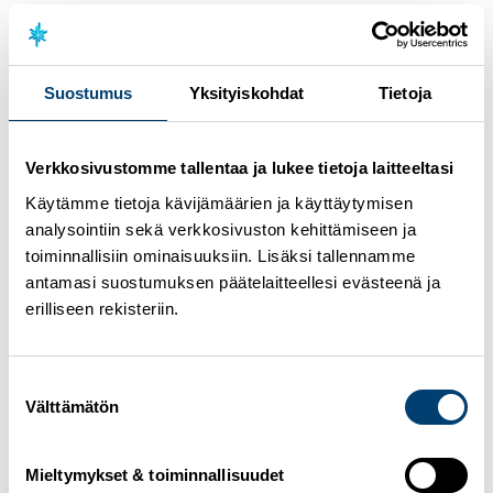
– Aika haastava viestiosuus. Lähdin ehkä vähän liian
kovaa liikkeelle. En ole ihan tyytyväinen omaan
vauhdinjakoon ja suoritukseeni, Torvinen sanoi.
Suostumus
Yksityiskohdat
Tietoja
Nuorten MM-hiihdoissa hiihdetään torstaina alle 23-
vuotiaiden avausmatkat. Naisilla ohjelmassa on 10
kilometriä ja miehillä 15 kilometriä perinteisellä.
Verkkosivustomme tallentaa ja lukee tietoja laitteeltasi
Tulokset:
Käytämme tietoja kävijämäärien ja käyttäytymisen
analysointiin sekä verkkosivuston kehittämiseen ja
Naisten 4 x 3,3 km viesti
toiminnallisiin ominaisuuksiin. Lisäksi tallennamme
Miesten 4 x 5km viesti
antamasi suostumuksen päätelaitteellesi evästeenä ja
erilliseen rekisteriin.
Urheilijoiden kommentit Soundcloudissa
Suostumuksen
Välttämätön
valinta
Mieltymykset & toiminnallisuudet