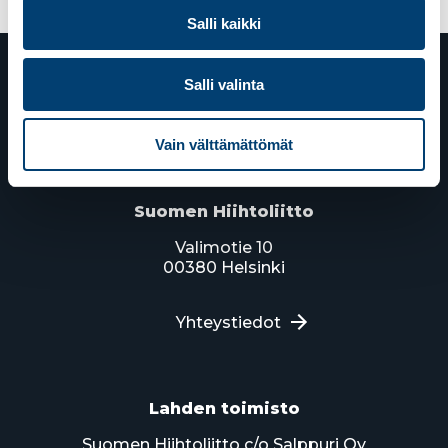
Salli kaikki
Salli valinta
Vain välttämättömät
Suomen Hiihtoliitto
Valimotie 10
00380 Helsinki
Yhteystiedot
Lahden toimisto
Suomen Hiihtoliitto c/o Salppuri Oy