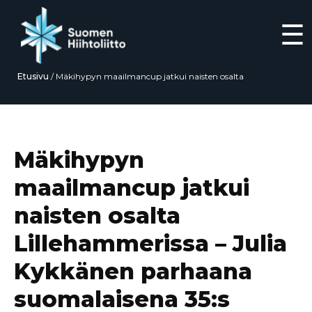
☰
Etusivu
/
Mäkihypyn maailmancup jatkui naisten osalta
Lillehammerissa – Julia Kykkänen parhaana suomalaisena 35:s
Siirry
suoraan
sisältöön
Mäkihypyn
maailmancup jatkui
naisten osalta
Lillehammerissa – Julia
Kykkänen parhaana
suomalaisena 35:s