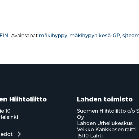
FIN
Avainsanat
mäkihyppy
,
mäkihypyn kesä-GP
,
sjteam
n Hiihtoliitto
Lahden toimisto
ie 10
Suomen Hiihtoliitto c/o 
elsinki
Oy
Lahden Urheilukeskus
Veikko Kankkosen raitti
iedot
15110 Lahti