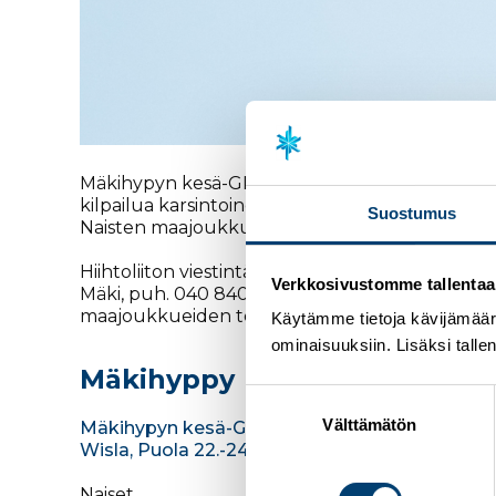
Mäkihypyn kesä-GP alkaa tulevana viikonloppun
kilpailua karsintoineen Wislan HS134-mäestä. 
Suostumus
Naisten maajoukkueesta Wislassa hyppää Jen
Hiihtoliiton viestintätiimi hoitaa kesäkiertueen
Verkkosivustomme tallentaa ja
Mäki, puh. 040 840 0148,
vilma.maki@hiihtoliitt
maajoukkueiden toiminnasta ja jaetaan äänikomm
Käytämme tietoja kävijämääri
ominaisuuksiin. Lisäksi talle
Mäkihyppy
Suostumuksen
valinta
Välttämätön
Mäkihypyn kesä-GP
Wisla, Puola 22.-24.7.2022
Naiset