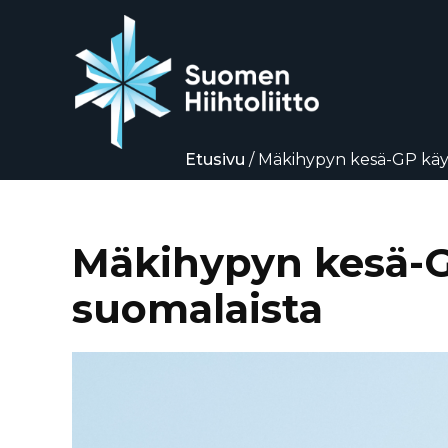
Etusivu
/
Mäkihypyn kesä-GP käynn
Siirry
suoraan
sisältöön
Mäkihypyn kesä-GP
suomalaista