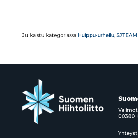
Julkaistu kategoriassa
Huippu-urheilu
,
SJTEAM
Suome
Valimot
00380 H
Yhteyst