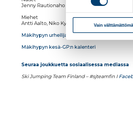
Jenny Rautionaho
Miehet
Antti Aalto, Niko Kytösaho, Eetu Meriläinen, E
Vain välttämättömä
Mäkihypyn urheilijabiot
Mäkihypyn kesä-GP:n kalenteri
Seuraa joukkuetta sosiaalisessa mediassa
Ski Jumping Team Finland – #sjteamfin I
Face