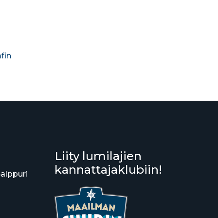
fin
Liity lumilajien
kannattajaklubiin!
Salppuri