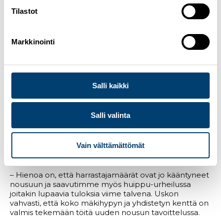
Mika Kojonkoskesta mäkihypyn ja yhdistetyn
Tilastot
lajijohtaja
Mika Kojonkoski on nimetty mäkihypyn ja yhdistetyn
Markkinointi
lajijohtajaksi. Kojonkosken työnkuva lajijohtajana
pohjautuu mäkihypyn ja yhdistetyn lajien valmennus-
ja koulutusjärjestelmän rakentamisen
ympärille. Tavoitteena on rakentaa toimintaa, joka
johtaa mäkihyppyosaamisen kehittymiseen laajalla
Salli kaikki
rintamalla.
– Kiistaton tosiasia on, että kuulumme tällä hetkellä
Salli valinta
pienten mäkihyppymaiden joukkoon. Olympiadin
mittaisella projektilla tavoitteena on viedä
mäkihyppyä eteenpäin niin yhdistetyssä kuin
Vain välttämättömät
erikoismäessä, nuorissa ja aikuisissa,
kommentoi
Kojonkoski
.
– Hienoa on, että harrastajamäärät ovat jo kääntyneet
nousuun ja saavutimme myös huippu-urheilussa
joitakin lupaavia tuloksia viime talvena. Uskon
vahvasti, että koko mäkihypyn ja yhdistetyn kenttä on
valmis tekemään töitä uuden nousun tavoittelussa.