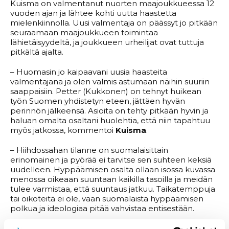
Kuisma on valmentanut nuorten maajoukkueessa 12
vuoden ajan ja lähtee kohti uutta haastetta
mielenkiinnolla. Uusi valmentaja on päässyt jo pitkään
seuraamaan maajoukkueen toimintaa
lähietäisyydeltä, ja joukkueen urheilijat ovat tuttuja
pitkältä ajalta.
– Huomasin jo kaipaavani uusia haasteita
valmentajana ja olen valmis astumaan näihin suuriin
saappaisiin. Petter (Kukkonen) on tehnyt huikean
työn Suomen yhdistetyn eteen, jättäen hyvän
perinnön jälkeensä. Asioita on tehty pitkään hyvin ja
haluan omalta osaltani huolehtia, että niin tapahtuu
myös jatkossa, kommentoi
Kuisma
.
– Hiihdossahan tilanne on suomalaisittain
erinomainen ja pyörää ei tarvitse sen suhteen keksiä
uudelleen. Hyppäämisen osalta ollaan isossa kuvassa
menossa oikeaan suuntaan kaikilla tasoilla ja meidän
tulee varmistaa, että suuntaus jatkuu. Taikatemppuja
tai oikoteitä ei ole, vaan suomalaista hyppäämisen
polkua ja ideologiaa pitää vahvistaa entisestään.
Kuisma peräänkuuluttaa yhtenäistä linjaa läpi koko