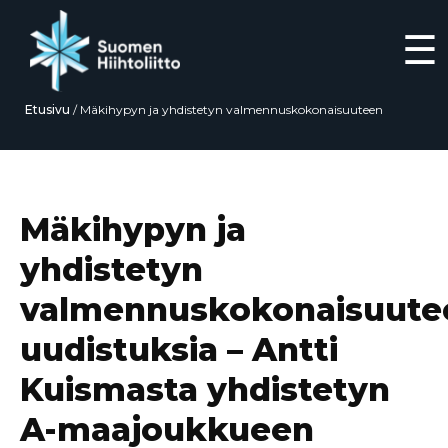
☰
Etusivu
/
Mäkihypyn ja yhdistetyn valmennuskokonaisuuteen
uudistuksia – Antti Kuismasta yhdistetyn A-maajoukkueen valmentaja
Siirry
suoraan
sisältöön
Mäkihypyn ja
yhdistetyn
valmennuskokonaisuute
uudistuksia – Antti
Kuismasta yhdistetyn
A-maajoukkueen