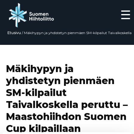
☰
Etusivu
/
Mäkihypyn ja yhdistetyn pienmäen SM-kilpailut Taivalkoskella
peruttu – Maastohiihdon Suomen Cup kilpaillaan normaalisti
Siirry
suoraan
sisältöön
Mäkihypyn ja
yhdistetyn pienmäen
SM-kilpailut
Taivalkoskella peruttu –
Maastohiihdon Suomen
Cup kilpaillaan