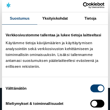
normaalisti
Maastohiihdon Suomen Cupin kilpailut saadaan
Suostumus
Yksityiskohdat
Tietoja
järjestettyä Taivalkoskella normaalisti. Viikonlopun
kilpailuohjelmassa on perinteisen hiihtotavan sprintti
ja 10/15 kilometrin vapaan hiihtotavan kilpailut.
Verkkosivustomme tallentaa ja lukee tietoja laitteeltasi
Taivalkosken kilpailutapahtuma järjestetään Pohjois-
Käytämme tietoja kävijämäärien ja käyttäytymisen
Pohjanmaan sairaanhoitopiirin tartuntataudeista
analysointiin sekä verkkosivuston kehittämiseen ja
vastaavan ylilääkäri
Teija Puhdon
suositusten
toiminnallisiin ominaisuuksiin. Lisäksi tallennamme
mukaisesti ilman yleisöä.
antamasi suostumuksen päätelaitteellesi evästeenä ja
Julkaistu kategoriassa
Kotimaan kilpailutoiminta
erilliseen rekisteriin.
Suostumuksen
Välttämätön
valinta
Mieltymykset & toiminnallisuudet