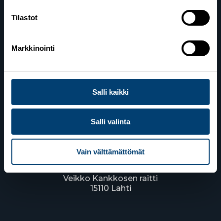
Tilastot
Suomen Hiihtoliitto
Markkinointi
Valimotie 10
00380 Helsinki
Salli kaikki
Yhteystiedot
Salli valinta
Lahden toimisto
Vain välttämättömät
Suomen Hiihtoliitto c/o Salppuri Oy
Lahden Urheilukeskus
Veikko Kankkosen raitti
15110 Lahti