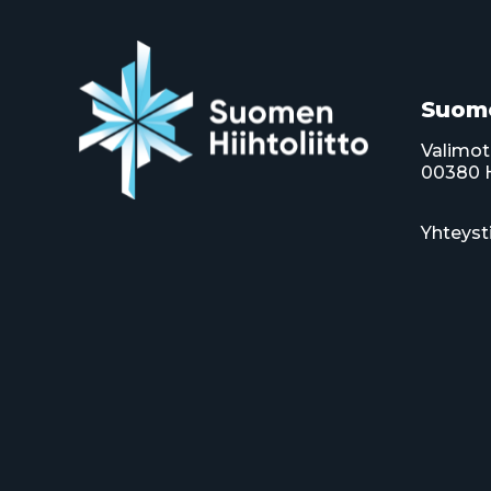
Suome
Valimot
00380 H
Yhteyst