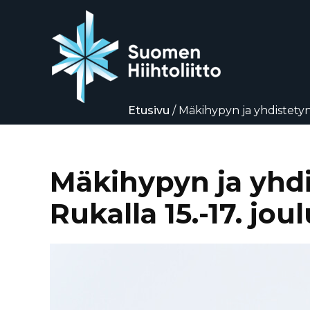
Etusivu
/
Mäkihypyn ja yhdistetyn
Siirry
suoraan
sisältöön
Mäkihypyn ja yhdi
Rukalla 15.-17. jo