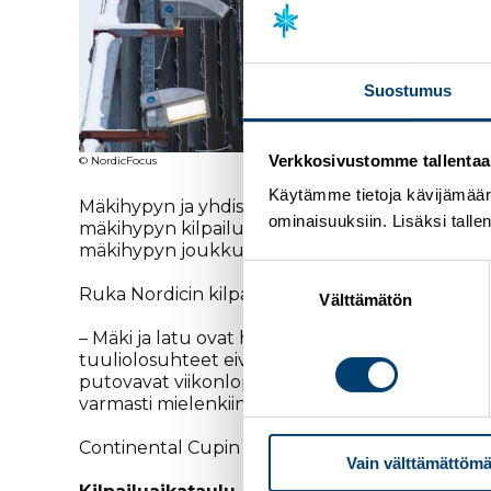
Suostumus
Verkkosivustomme tallentaa ja
© NordicFocus
Käytämme tietoja kävijämääri
Mäkihypyn ja yhdistetyn Continental Cupeja kil
ominaisuuksiin. Lisäksi talle
mäkihypyn kilpailuohjelmassa on kaksi henkilöko
mäkihypyn joukkuetta.
Suostumuksen
Ruka Nordicin kilpailupäällikön
Jukka Tahkol
valinta
Välttämätön
– Mäki ja latu ovat hyvässä kunnossa, mutta va
tuuliolosuhteet eivät parane, käytämme yhdistet
putovavat viikonloppuna noin viiteen asteeseen
varmasti mielenkiintoiset kilpailut aikaan, avaa
Continental Cupin kilpailuviikonloppu käynnisty
Vain välttämättömä