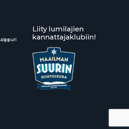
Liity lumilajien
kannattajaklubiin!
Salppuri