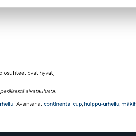
iolosuhteet ovat hyvät)
eräisestä aikataulusta.
rheilu
Avainsanat
continental cup
,
huippu-urheilu
,
mäki