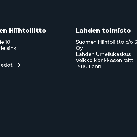
n Hiihtoliitto
Lahden toimisto
ie 10
Suomen Hiihtoliitto c/o 
elsinki
Oy
Lahden Urheilukeskus
Veikko Kankkosen raitti
iedot
15110 Lahti