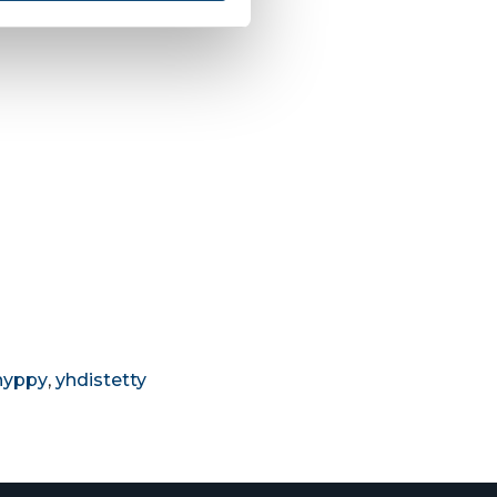
hyppy
,
yhdistetty