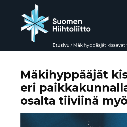
Etusivu
/
Mäkihyppääjät kisaavat 
lokakuussa
Siirry
suoraan
sisältöön
Mäkihyppääjät kis
eri paikkakunnall
osalta tiiviinä my