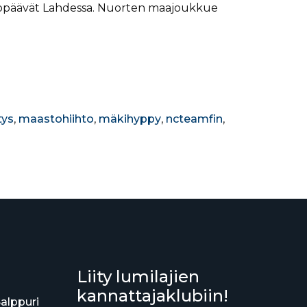
hyppäävät Lahdessa. Nuorten maajoukkue
itys
,
maastohiihto
,
mäkihyppy
,
ncteamfin
,
Liity lumilajien
kannattajaklubiin!
Salppuri