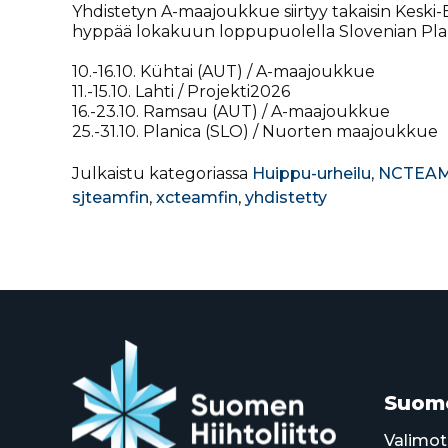
Yhdistetyn A-maajoukkue siirtyy takaisin Kes
hyppää lokakuun loppupuolella Slovenian Plan
10.-16.10. Kühtai (AUT) / A-maajoukkue
11.-15.10. Lahti / Projekti2026
16.-23.10. Ramsau (AUT) / A-maajoukkue
25.-31.10. Planica (SLO) / Nuorten maajoukkue
Julkaistu kategoriassa
Huippu-urheilu
,
NCTEAM
sjteamfin
,
xcteamfin
,
yhdistetty
Suome
Valimot