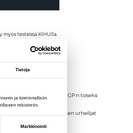
myös testeissä KIHUlla.
Tietoja
. A-maajoukkue hyppää kesä GP:n toiseksi
seen ja toiminnallisiin
S Cupin merkeissä.
liseen rekisteriin.
elevat Lahdessa, jonka jälkeen urheilijat
Markkinointi