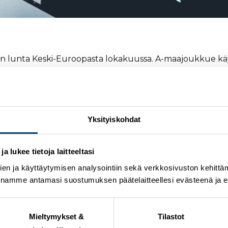
 lunta Keski-Euroopasta lokakuussa. A-maajoukkue käy 
Yksityiskohdat
 lukee tietoja laitteeltasi
, kun suomalaisia kilpailee kolmella eri paikkakunnalla
en ja käyttäytymisen analysointiin sekä verkkosivuston kehittämi
 Cupin kilpailu hypätään Saksassa ja Lahdessa hypätään FI
nnamme antamasi suostumuksen päätelaitteellesi evästeenä ja eril
 lokakuussa. Kuun puolivälissä kaikki joukkueet harjoitt
Mieltymykset &
Tilastot
ätään Lahdessa 16.-17.10.