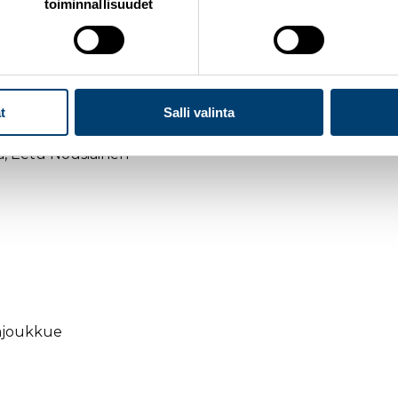
toiminnallisuudet
t
Salli valinta
ä, Eetu Nousiainen
aajoukkue