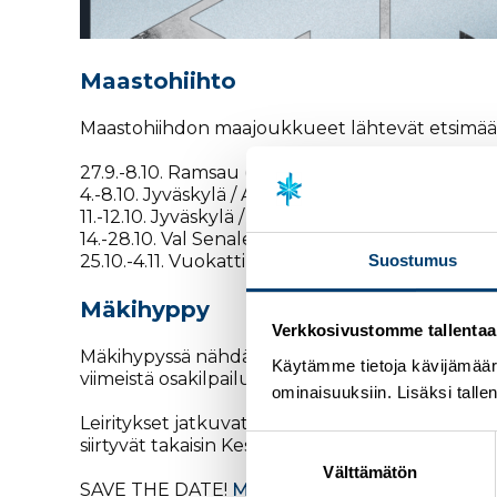
Maastohiihto
Maastohiihdon maajoukkueet lähtevät etsimään
27.9.-8.10. Ramsau (AUT) / Milano Cortina 2026
4.-8.10. Jyväskylä / A-maajoukkue
11.-12.10. Jyväskylä / A-maajoukkue
14.-28.10. Val Senales (ITA) / A-maajoukkue
Suostumus
25.10.-4.11. Vuokatti / Milano Cortina 2026
Mäkihyppy
Verkkosivustomme tallentaa ja
Mäkihypyssä nähdään vauhdikas kisaviikonloppu
Käytämme tietoja kävijämääri
viimeistä osakilpailua Itävallassa, Continental
ominaisuuksiin. Lisäksi talle
Leiritykset jatkuvat maajoukkueiden osalta myös
Suostumuksen
siirtyvät takaisin Keski-Eurooppaan.
valinta
Välttämätön
SAVE THE DATE!
Mäkihypyn kesä-SM-kisat
hyp