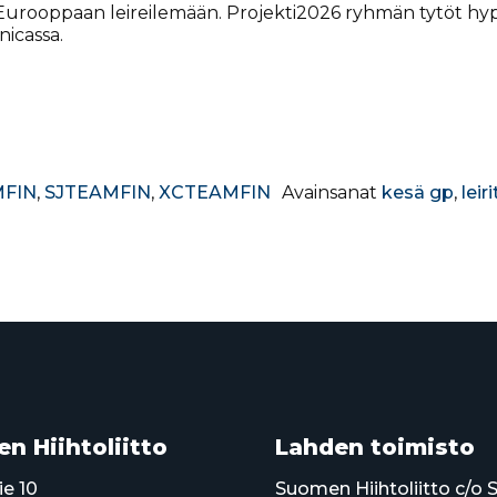
ki-Eurooppaan leireilemään. Projekti2026 ryhmän tytöt 
icassa.
FIN
,
SJTEAMFIN
,
XCTEAMFIN
Avainsanat
kesä gp
,
leir
n Hiihtoliitto
Lahden toimisto
ie 10
Suomen Hiihtoliitto c/o 