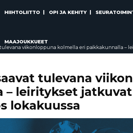
HIIHTOLIITTO
OPI JA KEHITY
SEURATOIMIN
MAAJOUKKUEET
tulevana viikonloppuna kolmella eri paikkakunnalla – lei
aavat tulevana viiko
a – leiritykset jatku
ös lokakuussa