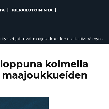
TA
KILPAILUTOIMINTA
ritykset jatkuvat maajoukkueiden osalta tiiviinä myös
nloppuna kolmella
vat maajoukkueiden