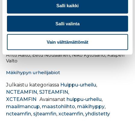
Mäkihyppy
Salli kaikki
Mäkihypyn maailmancup
Lillehammer, Norja 1.-3.12.2023
Salli valinta
Naiset
Julia Kykkänen, Jenny Rautionaho
Vain välttämättömät
Miehet
Antti Aalto, Eetu Nousiainen, Niko Kytösaho, Kasperi
Valto
Mäkihypyn urheilijabiot
Julkaistu kategoriassa
Huippu-urheilu
,
NCTEAMFIN
,
SJTEAMFIN
,
XCTEAMFIN
Avainsanat
huippu-urheilu
,
maailmancup
,
maastohiihto
,
mäkihyppy
,
ncteamfin
,
sjteamfin
,
xcteamfin
,
yhdistetty