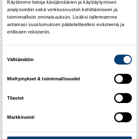
Käytämme tietoja kävijämäärien ja käyttäytymisen
Rebecca Immonen, Jasmi Joensuu, Kerttu Niskanen,
Krista Pärmäkoski, Riitta-Liisa Roponen, Vilma Ryytty
analysointiin sekä verkkosivuston kehittämiseen ja
toiminnallisiin ominaisuuksiin. Lisäksi tallennamme
Miehet
antamasi suostumuksen päätelaitteellesi evästeenä ja
Oskari Hökkä, Miro Karppanen, Lauri Lepistö, Remi
erilliseen rekisteriin.
Lindholm, Markus Vuorela
Maastohiihdon urheilijabiot
Suostumuksen
Yhdistetty
Välttämätön
valinta
Yhdistetyn maailmancup
Lillehammer, Norja 30.11.-3.12.2023
Mieltymykset & toiminnallisuudet
Naiset
Minja Korhonen,
Heta Hirvonen
Tilastot
Miehet
Ilkka Herola, Eero Hirvonen, Wille Karhumaa, Arttu
Markkinointi
Mäkiaho
Yhdistetyn urheilijabiot