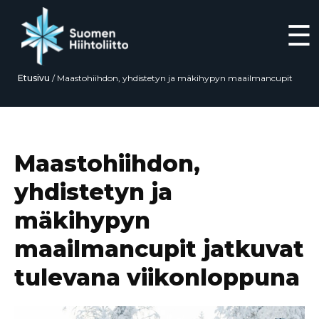
☰
Etusivu
/
Maastohiihdon, yhdistetyn ja mäkihypyn maailmancupit
jatkuvat tulevana viikonloppuna
Siirry
suoraan
sisältöön
Maastohiihdon,
yhdistetyn ja
mäkihypyn
maailmancupit jatkuvat
tulevana viikonloppuna