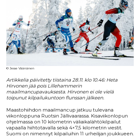
© Jesse Väänänen
Artikkelia päivitetty tiistaina 28.11. klo 10.46: Heta
Hirvonen jää pois Lillehammerin
maailmancupavauksesta. Hirvonen ei ole vielä
toipunut kilpailukuntoon flunssan jälkeen.
Maastohiihdon maailmancup jatkuu tulevana
viikonloppuna Ruotsin Jällivaarassa. Kisaviikonlopun
ohjelmassa on 10 kilometrin väliaikalähtökilpailut
vapaalla hiihtotavalla sekä 4×7,5 kilometrin viestit.
Suomi on nimennyt kilpailuihin 11 urheilijan joukkueen.