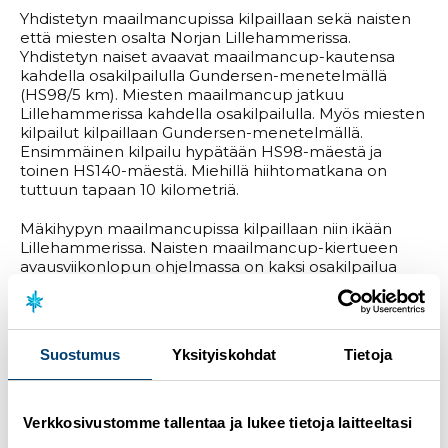
Yhdistetyn maailmancupissa kilpaillaan sekä naisten
että miesten osalta Norjan Lillehammerissa.
Yhdistetyn naiset avaavat maailmancup-kautensa
kahdella osakilpailulla Gundersen-menetelmällä
(HS98/5 km). Miesten maailmancup jatkuu
Lillehammerissa kahdella osakilpailulla. Myös miesten
kilpailut kilpaillaan Gundersen-menetelmällä.
Ensimmäinen kilpailu hypätään HS98-mäestä ja
toinen HS140-mäestä. Miehillä hiihtomatkana on
tuttuun tapaan 10 kilometriä.
Mäkihypyn maailmancupissa kilpaillaan niin ikään
Lillehammerissa. Naisten maailmancup-kiertueen
avausviikonlopun ohjelmassa on kaksi osakilpailua
HS98- ja HS140-mäestä. Miesten maailmancup jatkuu
kahdella osakilpailulla (HS98 ja HS140).
Maastohiihto
Suostumus
Yksityiskohdat
Tietoja
Maastohiihdon maailmancup
Jällivaara, Ruotsi 2.-3.12.2023
Verkkosivustomme tallentaa ja lukee tietoja laitteeltasi
Naiset