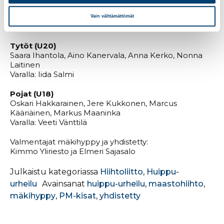
Varalla: Andreas Helanne
Vain välttämättömät
Yhdistetty
Tytöt (U20)
Saara Ihantola, Aino Kanervala, Anna Kerko, Nonna
Laitinen
Varalla: Iida Salmi
Pojat (U18)
Oskari Hakkarainen, Jere Kukkonen, Marcus
Kääriäinen, Markus Maaninka
Varalla: Veeti Vänttilä
Valmentajat mäkihyppy ja yhdistetty:
Kimmo Yliriesto ja Elmeri Sajasalo
Julkaistu kategoriassa
Hiihtoliitto
,
Huippu-
urheilu
Avainsanat
huippu-urheilu
,
maastohiihto
,
mäkihyppy
,
PM-kisat
,
yhdistetty