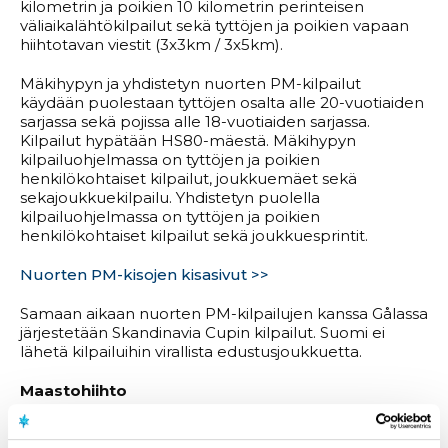
kilometrin ja poikien 10 kilometrin perinteisen
väliaikalähtökilpailut sekä tyttöjen ja poikien vapaan
hiihtotavan viestit (3x3km / 3x5km).
Mäkihypyn ja yhdistetyn nuorten PM-kilpailut
käydään puolestaan tyttöjen osalta alle 20-vuotiaiden
sarjassa sekä pojissa alle 18-vuotiaiden sarjassa.
Kilpailut hypätään HS80-mäestä. Mäkihypyn
kilpailuohjelmassa on tyttöjen ja poikien
henkilökohtaiset kilpailut, joukkuemäet sekä
sekajoukkuekilpailu. Yhdistetyn puolella
kilpailuohjelmassa on tyttöjen ja poikien
henkilökohtaiset kilpailut sekä joukkuesprintit.
Nuorten PM-kisojen kisasivut >>
Samaan aikaan nuorten PM-kilpailujen kanssa Gålassa
järjestetään Skandinavia Cupin kilpailut. Suomi ei
lähetä kilpailuihin virallista edustusjoukkuetta.
Maastohiihto
Tytöt (U18)