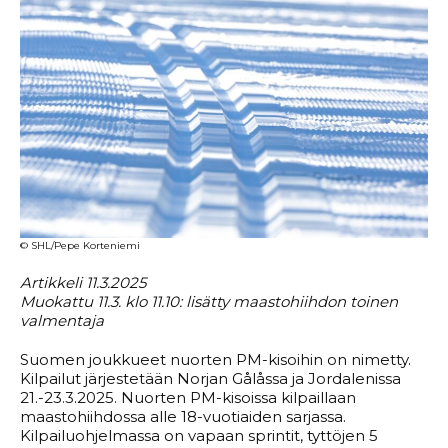
© SHL/Pepe Korteniemi
Artikkeli 11.3.2025
Muokattu 11.3. klo 11.10: lisätty maastohiihdon toinen
valmentaja
Suomen joukkueet nuorten PM-kisoihin on nimetty.
Kilpailut järjestetään Norjan Gålåssa ja Jordalenissa
21.-23.3.2025. Nuorten PM-kisoissa kilpaillaan
maastohiihdossa alle 18-vuotiaiden sarjassa.
Kilpailuohjelmassa on vapaan sprintit, tyttöjen 5