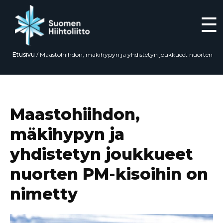
☰
Etusivu
/
Maastohiihdon, mäkihypyn ja yhdistetyn joukkueet nuorten
PM-kisoihin on nimetty
Siirry
suoraan
sisältöön
Maastohiihdon,
mäkihypyn ja
yhdistetyn joukkueet
nuorten PM-kisoihin on
nimetty