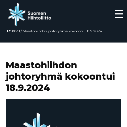
☰
Etusivu
/
Maastohiihdon johtoryhmä kokoontui 18.9.2024
Siirry
suoraan
sisältöön
Maastohiihdon
johtoryhmä kokoontui
18.9.2024