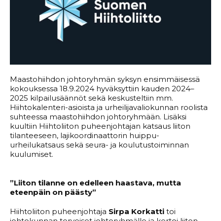
Maastohiihdon johtoryhmän syksyn ensimmäisessä
kokouksessa 18.9.2024 hyväksyttiin kauden 2024–
2025 kilpailusäännöt sekä keskusteltiin mm.
Hiihtokalenteri-asioista ja urheilijavaliokunnan roolista
suhteessa maastohiihdon johtoryhmään. Lisäksi
kuultiin Hiihtoliiton puheenjohtajan katsaus liiton
tilanteeseen, lajikoordinaattorin huippu-
urheilukatsaus sekä seura- ja koulutustoiminnan
kuulumiset.
”Liiton tilanne on edelleen haastava, mutta
eteenpäin on päästy”
Hiihtoliiton puheenjohtaja
Sirpa Korkatti
toi
johtokunnan terveiset johtoryhmälle ja kertoi liiton