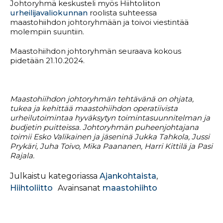
Johtoryhmä keskusteli myös Hiihtoliiton
urheilijavaliokunnan
roolista suhteessa
maastohiihdon johtoryhmään ja toivoi viestintää
molempiin suuntiin.
Maastohiihdon johtoryhmän seuraava kokous
pidetään 21.10.2024.
Maastohiihdon johtoryhmän tehtävänä on ohjata,
tukea ja kehittää maastohiihdon operatiivista
urheilutoimintaa hyväksytyn toimintasuunnitelman ja
budjetin puitteissa. Johtoryhmän puheenjohtajana
toimii Esko Valikainen ja jäseninä Jukka Tahkola, Jussi
Prykäri, Juha Toivo, Mika Paananen, Harri Kittilä ja Pasi
Rajala.
Julkaistu kategoriassa
Ajankohtaista
,
Hiihtoliitto
Avainsanat
maastohiihto