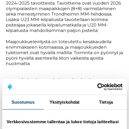
2024–2025 tavoitteista. Tavoitteina ovat vuoden 2026
olympialaisten maapaikkojen (8+8) varmistaminen
sekä menestyminen Trondheimin MM-hiihdoissa.
Lisäksi U23 MM-kilpailuista tavoitellaan kolmea
pistesijaa jokaisella kilpailumatkalla ja U20 MM-
kilpailuista mahdollisimman paljon pisteitä.
Maajoukkueleiritystä on toteutettu kesäkaudella
enimmäkseen kotimaassa, ja maajoukkueiden
tukitoimet ovat hyvällä mallilla. Toiminta on pyörinyt ja
pyörii hyvällä asenteella liiton vaikeista ajoista
huolimatta.
Seura- ja koulutustoiminnan kuulumiset
Järjestöpäällikkö
Larissa Erola
ja koulutusasiantuntija
Tilda Rajamäki
kertoivat johtoryhmälle Hiihtoliiton
Suostumus
Yksityiskohdat
Tietoja
seurapalvelujen tilanteesta ja
Lasten Lumipäivistä
tulevana talvena. Liitolta puuttuu tällä hetkellä
seurakehittäjä ja esim. Tähtiseura-auditoinnit
toteutetaan ostopalveluna ja seuratukihakemusten
Verkkosivustomme tallentaa ja lukee tietoja laitteeltasi
sparraamisessa tehdään aiempaa laajempaa