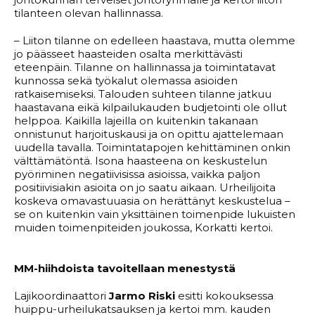
tilanteen olevan hallinnassa.
– Liiton tilanne on edelleen haastava, mutta olemme
jo päässeet haasteiden osalta merkittävästi
eteenpäin. Tilanne on hallinnassa ja toimintatavat
kunnossa sekä työkalut olemassa asioiden
ratkaisemiseksi. Talouden suhteen tilanne jatkuu
haastavana eikä kilpailukauden budjetointi ole ollut
helppoa. Kaikilla lajeilla on kuitenkin takanaan
onnistunut harjoituskausi ja on opittu ajattelemaan
uudella tavalla. Toimintatapojen kehittäminen onkin
välttämätöntä. Isona haasteena on keskustelun
pyöriminen negatiivisissa asioissa, vaikka paljon
positiivisiakin asioita on jo saatu aikaan. Urheilijoita
koskeva omavastuuasia on herättänyt keskustelua –
se on kuitenkin vain yksittäinen toimenpide lukuisten
muiden toimenpiteiden joukossa, Korkatti kertoi.
MM-hiihdoista tavoitellaan menestystä
Lajikoordinaattori
Jarmo Riski
esitti kokouksessa
huippu-urheilukatsauksen ja kertoi mm. kauden