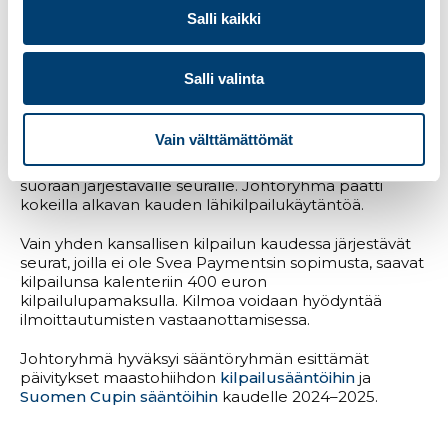
Johtoryhmä kävi laajan keskustelun
Hiihtokalenterin
Salli kaikki
ns. lähikilpailuista. Lähikilpailujen ideana on, että ne
ovat pieniä paikallisia kilpailuja, joiden
osallistumismaksu on maksimissaan 10 euroa ja jotka
Salli valinta
saa kalenteriin 35 euron maksulla. Lähikilpailujen
toivotaan innostavan uusia seuroja järjestämään
kilpailuja. Seuralla ei tarvitse olla Svea Paymentsin
Vain välttämättömät
sopimusta, mutta Kilmoa voidaan käyttää
ilmoittautumisiin. Osallistumismaksut maksetaan
suoraan järjestävälle seuralle. Johtoryhmä päätti
kokeilla alkavan kauden lähikilpailukäytäntöä.
Vain yhden kansallisen kilpailun kaudessa järjestävät
seurat, joilla ei ole Svea Paymentsin sopimusta, saavat
kilpailunsa kalenteriin 400 euron
kilpailulupamaksulla. Kilmoa voidaan hyödyntää
ilmoittautumisten vastaanottamisessa.
Johtoryhmä hyväksyi sääntöryhmän esittämät
päivitykset maastohiihdon
kilpailusääntöihin
ja
Suomen Cupin sääntöihin
kaudelle 2024–2025.