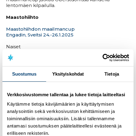
lentomäen kilpailulla.
Maastohiihto
Maastohiihdon maailmancup
Engadin, Sveitsi 24.-26.1.2025
Naiset
Jasmi Joensuu, Jasmin Kähärä, Katri Lylynperä, Hilla
Niemelä, Kerttu Niskanen, Tiia Olkkonen, Krista
Pärmäkoski, Vilma Ryytty
Suostumus
Yksityiskohdat
Tietoja
Miehet
Emil Liekari, Remi Lindholm, Wiljam Mattila, Joni Mäki,
Iivo Niskanen, Eero Rantala, Verneri Suhonen, Markus
Vuorela, Lauri Vuorinen
Verkkosivustomme tallentaa ja lukee tietoja laitteeltasi
Käytämme tietoja kävijämäärien ja käyttäytymisen
Maastohiihdon urheilijabiot
analysointiin sekä verkkosivuston kehittämiseen ja
Mäkihyppy
toiminnallisiin ominaisuuksiin. Lisäksi tallennamme
antamasi suostumuksen päätelaitteellesi evästeenä ja
Mäkihypyn maailmancup
erilliseen rekisteriin.
Zao, Japani 23.-26.1.2025 (naiset)