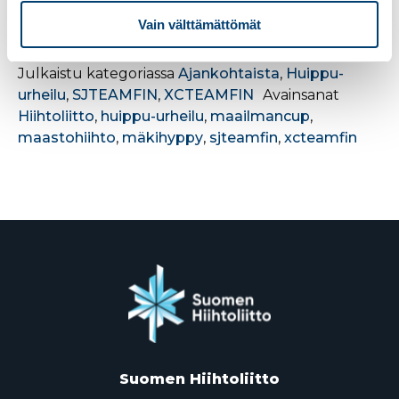
pikaviestein maajoukkueiden toiminnasta ja jaetaan
äänikommentteja urheilijoilta sekä valmentajilta
Vain välttämättömät
kisaviikonlopun aikana.
Julkaistu kategoriassa
Ajankohtaista
,
Huippu-
urheilu
,
SJTEAMFIN
,
XCTEAMFIN
Avainsanat
Hiihtoliitto
,
huippu-urheilu
,
maailmancup
,
maastohiihto
,
mäkihyppy
,
sjteamfin
,
xcteamfin
Suomen Hiihtoliitto