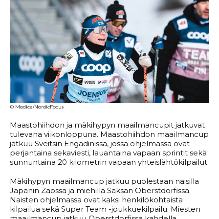
© Modica/NordicFocus
Maastohiihdon ja mäkihypyn maailmancupit jatkuvat
tulevana viikonloppuna. Maastohiihdon maailmancup
jatkuu Sveitsin Engadinissa, jossa ohjelmassa ovat
perjantaina sekaviesti, lauantaina vapaan sprintit sekä
sunnuntaina 20 kilometrin vapaan yhteislähtökilpailut.
Mäkihypyn maailmancup jatkuu puolestaan naisilla
Japanin Zaossa ja miehillä Saksan Oberstdorfissa.
Naisten ohjelmassa ovat kaksi henkilökohtaista
kilpailua sekä Super Team -joukkuekilpailu. Miesten
maailmancup jatkuu Oberstdorfissa kahdella