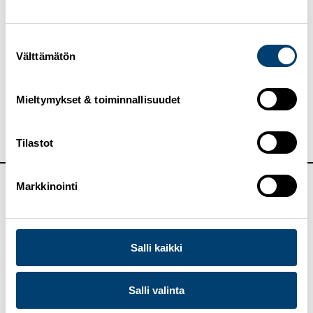
Oberstdorf, Saksa 24.-26.1.2025 (miehet)
Naiset
Suostumuksen
Julia Kykkänen, Jenny Rautionaho
Välttämätön
valinta
Miehet
Antti Aalto, Niko Kytösaho, Kasperi Valto
Mieltymykset & toiminnallisuudet
Mäkihypyn urheilijabiot
Tilastot
Markkinointi
Medialle
Hiihtoliiton viestintätiimi hoitaa maailmancupin
Salli kaikki
viestintää kotimaasta käsin. Viikonlopun
viestintävastuussa on viestintäpäällikkö Juhana
Särkelä, puh. 050 365 3665,
juhana.sarkela@hiihtoliitto.fi. Liity Pohjoismaisten lajien
Salli valinta
WhatsApp -tiedotusryhmään
,
jossa viestitään