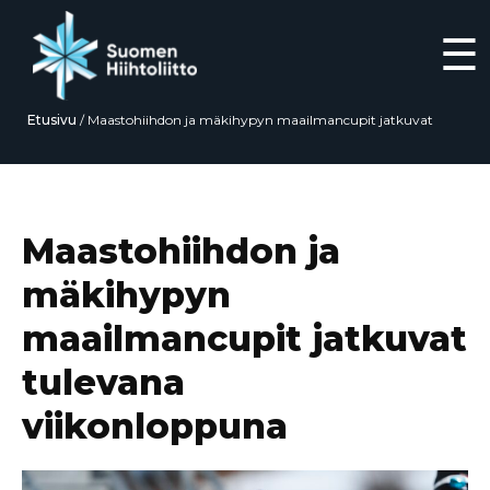
☰
Etusivu
/
Maastohiihdon ja mäkihypyn maailmancupit jatkuvat
tulevana viikonloppuna
Siirry
suoraan
sisältöön
Maastohiihdon ja
mäkihypyn
maailmancupit jatkuvat
tulevana
viikonloppuna