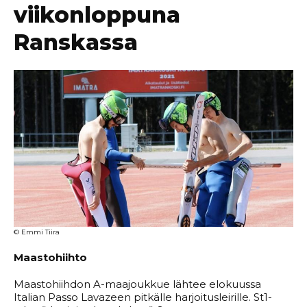
viikonloppuna
Ranskassa
© Emmi Tiira
Maastohiihto
Maastohiihdon A-maajoukkue lähtee elokuussa
Italian Passo Lavazeen pitkälle harjoitusleirille. St1-