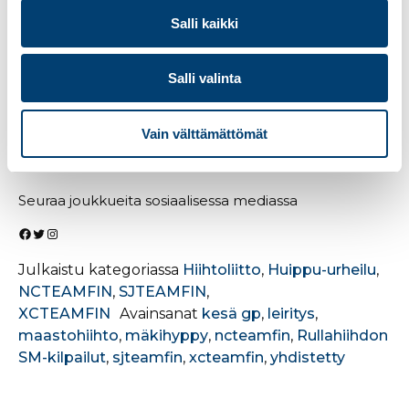
Kesä-GP
Villach 3.-5.9.
Salli kaikki
1.-5.8. Nuorten maajoukkue / Ruka
2.-8.8. Projekti2026 / Rovaniemi
5.-15.8. Miesten maajoukkue / Oberhof (GER)
Salli valinta
5.-8.8. Nuorten maajoukkue / Vuokatti
19.-22.8. Nuorten maajoukkue / Jyväskylä
20.-22.8. Projekti2026 / Jyväskylä
Vain välttämättömät
22.-28.8. Nuorten maajoukkue / Vuokatti
26.8.-5.9. Miesten maajoukkue / Saksa ja Itävalta
Seuraa joukkueita sosiaalisessa mediassa
Facebook
Twitter
Instagram
Julkaistu kategoriassa
Hiihtoliitto
,
Huippu-urheilu
,
NCTEAMFIN
,
SJTEAMFIN
,
XCTEAMFIN
Avainsanat
kesä gp
,
leiritys
,
maastohiihto
,
mäkihyppy
,
ncteamfin
,
Rullahiihdon
SM-kilpailut
,
sjteamfin
,
xcteamfin
,
yhdistetty