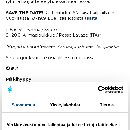
ryhmä harjoittelee yhdessä Suomessa.
SAVE THE DATE!
Rullahiihdon SM-kisat kilpaillaan
Vuokatissa 18.-19.9. Lue lisää kisoista
täältä
.
1.-6.8. St1-ryhmä / Syöte
9.-28.8. A-maajoukkue / Passo Lavaze (ITA)*
*Korjattu tiedotteeseen A-maajoukkueen leiripaikka
Seuraa joukkueita sosiaalisessa mediassa
Facebook
Twitter
Instagram
Mäkihyppy
Miesten maajoukkue viettää elokuun Keski-
Euroopassa, kun Ranskan kesä-GP:n jälkeen he
siirtyvät harjoittelemaan Italian Travisioon. Naisten
Suostumus
Yksityiskohdat
Tietoja
sekä nuorten maajoukkueet harjoittelevat Rukalla.
Naisten maajoukkueesta Courchevelin kesä-GP:ssä
ovat mukana Jenny Rautionaho sekä Julia Kykkänen.
Verkkosivustomme tallentaa ja lukee tietoja laitteeltasi
Kesä-GP
Courchevel 6.-7.8.