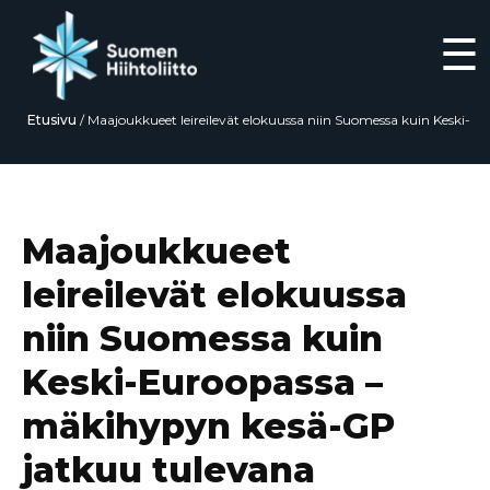
☰
Etusivu
/
Maajoukkueet leireilevät elokuussa niin Suomessa kuin Keski-
Euroopassa – mäkihypyn kesä-GP jatkuu tulevana viikonloppuna
Ranskassa
Siirry
suoraan
sisältöön
Maajoukkueet
leireilevät elokuussa
niin Suomessa kuin
Keski-Euroopassa –
mäkihypyn kesä-GP
jatkuu tulevana