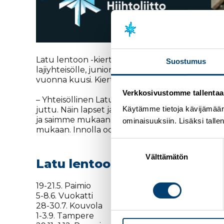
Latu lentoon -kiertue käynnistyy toukokuussa 
Suostumus
lajiyhteisölle, junioreista maajoukkueurheilijoi
vuonna kuusi. Kiertueen tarkoituksena on harjoi
Verkkosivustomme tallentaa ja
– Yhteisöllinen Latu lentoon -kiertue jatkuu 
Käytämme tietoja kävijämääri
juttu. Näin lapset ja nuoret pääsevät hyppäämää
ja saimme mukaan todella paljon osallistujia. T
ominaisuuksiin. Lisäksi talle
mukaan. Innolla odotan tulevaa Latu Lentoon -k
Suostumuksen
valinta
Välttämätön
Latu lentoon -kiertue 202
3
19-21.5. Paimio
5-8.6. Vuokatti
28-30.7. Kouvola
1-3.9. Tampere