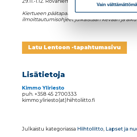
29.11.-1.12. Rovaniemi
Vain välttämättömä
Kiertueen päätapahtuma järjestetään lokakuuss
ilmoittautumisohjeet julkaistaan kevään ja alk
Latu Lentoon -tapahtumasivu
Lisätietoja
Kimmo Yliriesto
puh. +358 45 2700333
kimmo.yliriesto(at)hiihtoliitto.fi
Julkaistu kategoriassa
Hiihtoliitto
,
Lapset ja nu