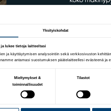
Paimiosta. Kiertue on yhteinen tapahtuma- ja harjoitusl
Yksityiskohdat
hin, huoltajista valmentajiin ja taustajoukoista tuomareih
tella useilla paikkakunnilla ja vahvistaa yhteistä tekemi
 lukee tietoja laitteeltasi
taas toukokuussa. Tänä vuonna kiertueelle on saatu muka
en ja käyttäytymisen analysointiin sekä verkkosivuston kehittämi
n erilaisista mäistä ja saavat sitä kautta uusia kokemuksi
oivottavasti sama trendi jatkuu myös tulevana kautena ja
nnamme antamasi suostumuksen päätelaitteellesi evästeenä ja eril
iertuetta, kertoo lajikoordinaattori
Kimmo Yliriesto
.
Mieltymykset &
Tilastot
toiminnallisuudet