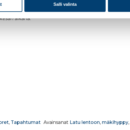
t
Salli valinta
a, paikka ja aika tarkentuu alkukesään mennessä.
Tapah
ukesän aikana.
oret
,
Tapahtumat
Avainsanat
Latu lentoon
,
mäkihyppy