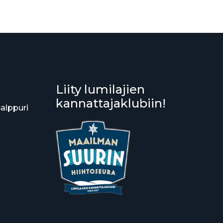
Liity lumilajien
kannattajaklubiin!
Salppuri