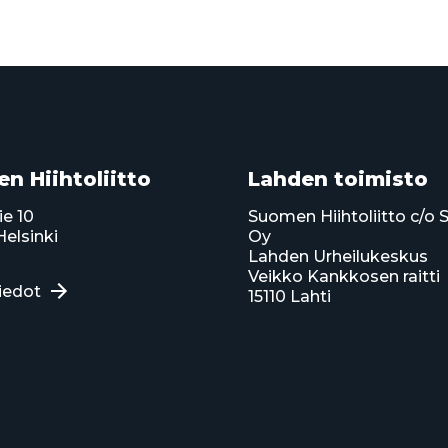
n Hiihtoliitto
Lahden toimisto
ie 10
Suomen Hiihtoliitto c/o 
elsinki
Oy
Lahden Urheilukeskus
Veikko Kankkosen raitti
iedot
15110 Lahti