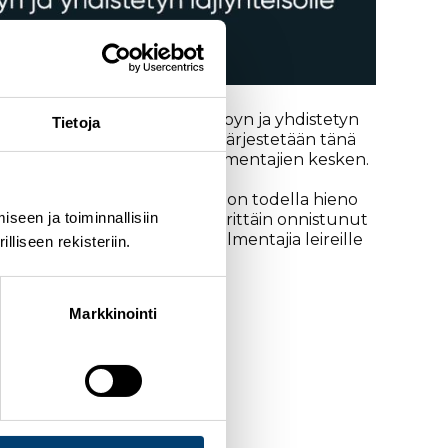
eirikokonaisuus koko mäkihypyn ja yhdistetyn
Tietoja
in. Latu lentoon -tapahtumia järjestetään tänä
stä niin urheilijoiden kuin valmentajien kesken.
an uusia paikkakuntia, mikä on todella hieno
seen ja toiminnallisiin
a. Kiertue oli viime vuonna erittäin onnistunut
 saadaan myös uusia seuravalmentajia leireille
liseen rekisteriin.
Markkinointi