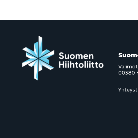
Suome
Valimot
00380 H
Yhteyst