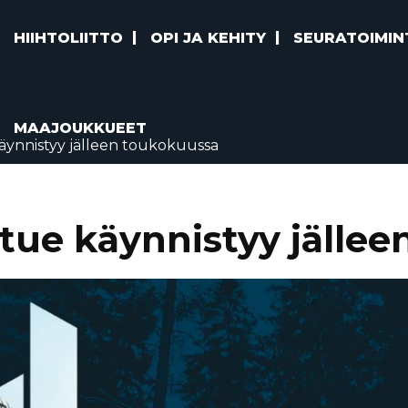
HIIHTOLIITTO
OPI JA KEHITY
SEURATOIMIN
MAAJOUKKUEET
käynnistyy jälleen toukokuussa
rtue käynnistyy jälle