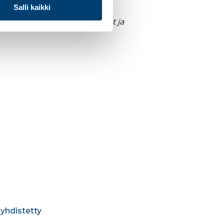
Salli kaikki
tumien tarkemmat ohjelmat ja
,
yhdistetty