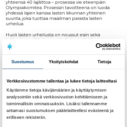
yhteensä 40 lajiliittoa – prosessia vie eteenpäin
Olympiakomitea. Prosessin tavoitteena on luoda
yhdessä lajien kanssa lasten liikunnan yhteinen
suunta, joka tuottaa maailman parasta lasten
urheilua.
Huoli lasten urheilusta on noussut esiin sekä
lajiliittojen että huippu-urheilun toimijoiden
näkökulmasta. Keskustelussa aiheen tiimoilta
toistuvat samat teemat; drop out tulee liian aikaisin,
päälaji joudutaan valitsemaan liian varhain,
harrastaminen on kallista ja liian usein aikuislähtöistä.
Suostumus
Yksityiskohdat
Tietoja
Lisäksi valintavaiheeseen tulevilla lapsilla on liian
vähän monipuolista liikkumista kilpa- tai huippu-
urheilu-uran varalle. (Olympiakomitea)
Verkkosivustomme tallentaa ja lukee tietoja laitteeltasi
– Kehittämällä yhteistä suuntaviivaa ja punaista lankaa
Käytämme tietoja kävijämäärien ja käyttäytymisen
vastaamme siihen, että meillä on harrastajia
analysointiin sekä verkkosivuston kehittämiseen ja
tulevaisuudessa ja saamme sekä lapsia että nuoria
toiminnallisiin ominaisuuksiin. Lisäksi tallennamme
lajin pariin, kertoo
Tilda Rajamäki
, Hiihtoliiton
koulutusasiantuntija ja prosessin vastuuhenkilö.
antamasi suostumuksen päätelaitteellesi evästeenä ja
erilliseen rekisteriin.
– Prosessissa etsimme suuntaviivoja mm. lasten
liikunnan määrän lisäämiseen, kilpailujärjestelmiin,