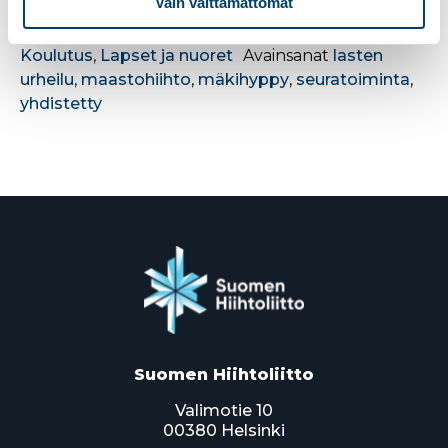
Vain välttämättömät
Julkaistu kategoriassa
Ajankohtaista
,
Hiihtoliitto
,
Koulutus
,
Lapset ja nuoret
Avainsanat
lasten
urheilu
,
maastohiihto
,
mäkihyppy
,
seuratoiminta
,
yhdistetty
Suomen Hiihtoliitto
Valimotie 10
00380 Helsinki