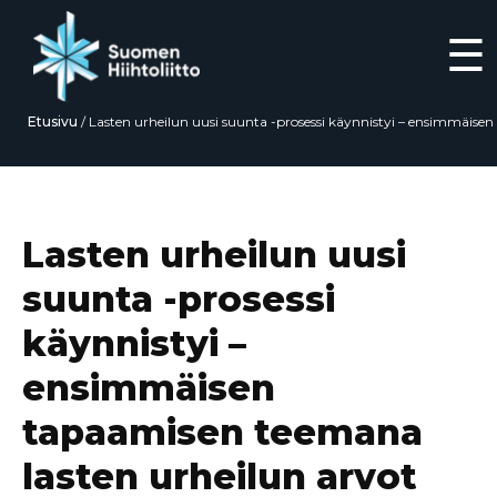
☰
Etusivu
/
Lasten urheilun uusi suunta -prosessi käynnistyi – ensimmäisen
tapaamisen teemana lasten urheilun arvot
Siirry
suoraan
sisältöön
Lasten urheilun uusi
suunta -prosessi
käynnistyi –
ensimmäisen
tapaamisen teemana
lasten urheilun arvot