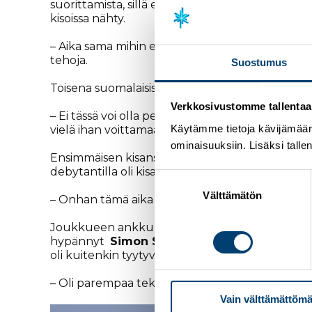
suorittamista, sillä eilisessä kilpailussa hän hyp
kisoissa nähty.
– Aika sama mihin eilen jäätiin. Hyppy on todel
tehoja.
Suostumus
Toisena suomalaisista tornista tuli alas
Kasperi 
Verkkosivustomme tallentaa ja
– Ei tässä voi olla pettynytkään voi olla. Tuo s
Käytämme tietoja kävijämääri
vielä ihan voittamaan vielä tultu, mutta hyvää
ominaisuuksiin. Lisäksi talle
Ensimmäisen kisansa nuorten MM-kisatasolla
debytantilla oli kisan jälkeen hyvä, vaikka hypp
Suostumuksen
valinta
Välttämätön
– Onhan tämä aika siistiä! Vaikka hyppy itsestää
Joukkueen ankkurin
Mico Ahosen
89 metrin 
hypännyt
Simon Spiewok
kesti suomalaisen a
oli kuitenkin tyytyväinen illan suoritukseensa, v
– Oli parempaa tekemistä, kuin eilen. Sain viel
Vain välttämättömä