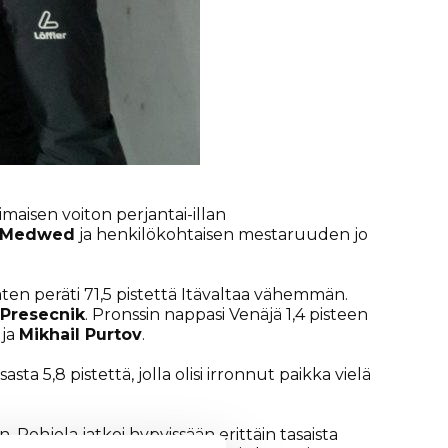
maisen voiton perjantai-illan
s Medwed
ja henkilökohtaisen mestaruuden jo
äten peräti 71,5 pistettä Itävaltaa vähemmän.
 Presecnik
. Pronssin nappasi Venäjä 1,4 pisteen
v
ja
Mikhail Purtov
.
ta 5,8 pistettä, jolla olisi irronnut paikka vielä
. Pohjola jatkoi hypyissään erittäin tasaista