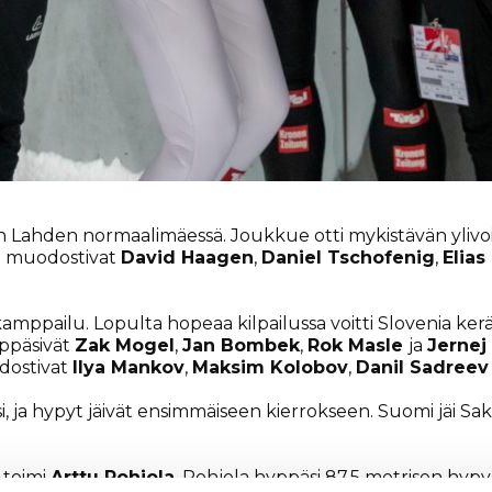
an Lahden normaalimäessä. Joukkue otti mykistävän ylivoi
en muodostivat
David Haagen
,
Daniel Tschofenig
,
Elia
 kamppailu. Lopulta hopeaa kilpailussa voitti Slovenia ker
ppäsivät
Zak Mogel
,
Jan Bombek
,
Rok Masle
ja
Jernej
dostivat
Ilya Mankov
,
Maksim Kolobov
,
Danil Sadree
, ja hypyt jäivät ensimmäiseen kierrokseen. Suomi jäi Saksas
 toimi
Arttu Pohjola
. Pohjola hyppäsi 87,5 metrisen hypyn