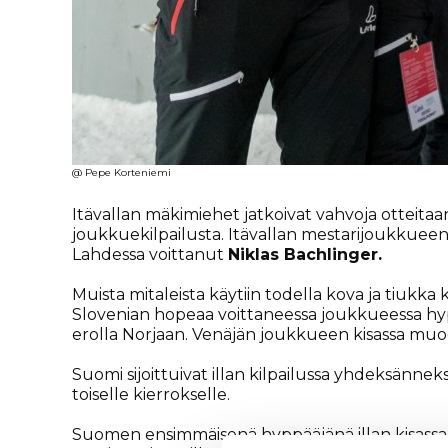
@ Pepe Korteniemi
Itävallan mäkimiehet jatkoivat vahvoja otteita
joukkuekilpailusta. Itävallan mestarijoukkue
Lahdessa voittanut
Niklas Bachlinger.
Muista mitaleista käytiin todella kova ja tiukka
Slovenian hopeaa voittaneessa joukkueessa hy
erolla Norjaan. Venäjän joukkueen kisassa muo
Suomi sijoittuivat illan kilpailussa yhdeksänneksi
toiselle kierrokselle.
Suomen ensimmäisenä hyppääjänä illan kisassa