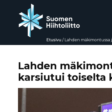
Etusivu
/
Lahden mäkimontussa jäll
Siirry
suoraan
sisältöön
Lahden mäkimontus
karsiutui toiselta 