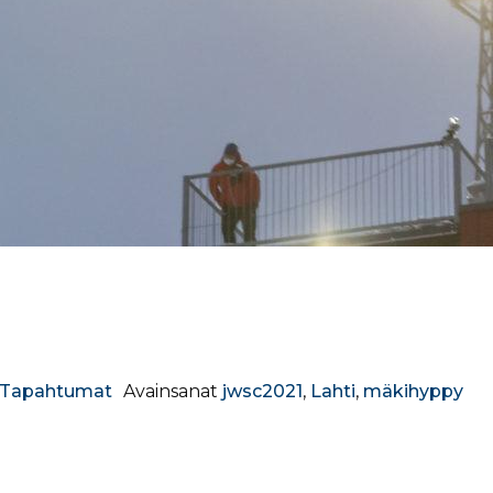
Tapahtumat
Avainsanat
jwsc2021
,
Lahti
,
mäkihyppy