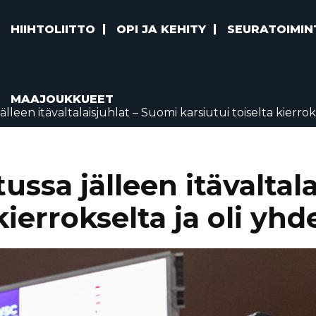
HIIHTOLIITTO
OPI JA KEHITY
SEURATOIMIN
MAAJOUKKUEET
een itävaltalaisjuhlat – Suomi karsiutui toiselta kierroks
sa jälleen itävaltala
kierrokselta ja oli yh