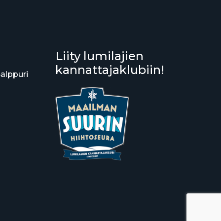
Liity lumilajien
kannattajaklubiin!
Salppuri