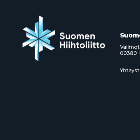
Suome
Valimot
00380 H
Yhteyst