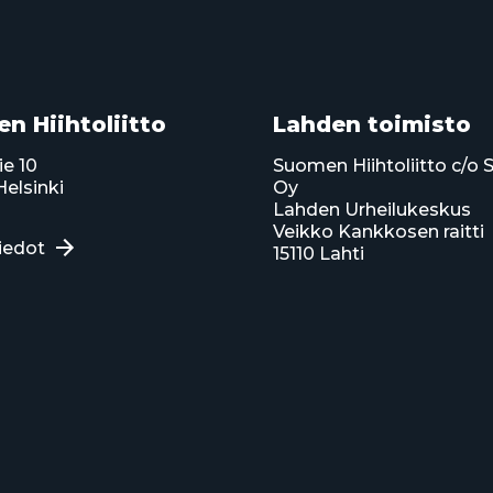
n Hiihtoliitto
Lahden toimisto
ie 10
Suomen Hiihtoliitto c/o 
elsinki
Oy
Lahden Urheilukeskus
Veikko Kankkosen raitti
iedot
15110 Lahti