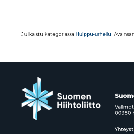
Julkaistu kategoriassa
Huippu-urheilu
Avainsa
Suome
Valimot
00380 H
Yhteyst