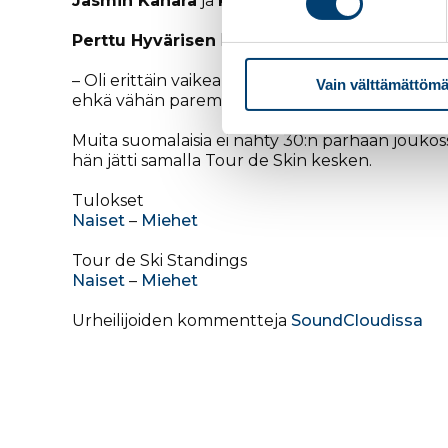
Jasmin Kähärä
ja
Katri Lylynperä
eivät startan
Perttu Hyvärisen
kilpailun startti oli hieman 
– Oli erittäin vaikea alku. Siitä se sitten taas 
Vain välttämättömä
ehkä vähän parempaa mitä nyt on alkukaudes
Muita suomalaisia ei nähty 30:n parhaan joukos
hän jätti samalla Tour de Skin kesken.
Tulokset
Naiset
–
Miehet
Tour de Ski Standings
Naiset
–
Miehet
Urheilijoiden kommentteja
SoundCloudissa