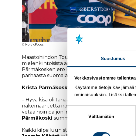
© NordicFocus
Maastohiihdon Tour de Ski jatkui Saksan Oberstd
Suostumus
mielenkiintoisista asetelmista, kun
Krista Pärm
Pärmäkosken ero kilpailun voittaneeseen Ruo
parhaasta suomalaissuorituksesta vastasi
Pertt
Verkkosivustomme tallentaa ja
Krista Pärmäkoski
oli tyytyväinen päivän takti
Käytämme tietoja kävijämääri
ominaisuuksiin. Lisäksi talle
– Hyvä kisa oli tänään. Taktiikka oli, että hiihdet
näkemään, että norjalaisilla on vähän vaikeuksia. 
Suostumuksen
vetää noin paljon, mutta kuulin että eroa tulee 
valinta
Välttämätön
Pärmäkoski
summaa päivän suoritustaan.
Kaikki kilpailuun startanneet suomalaiset ylsi