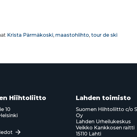
nat
Krista Pärmäkoski
,
maastohiihto
,
tour de ski
n Hiihtoliitto
Lahden toimisto
ie 10
Suomen Hiihtoliitto c/o 
elsinki
Oy
Lahden Urheilukeskus
Veikko Kankkosen raitti
iedot
15110 Lahti