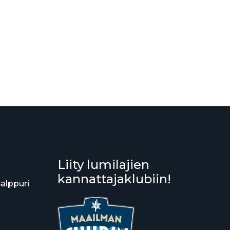
Liity lumilajien
kannattajaklubiin!
Salppuri