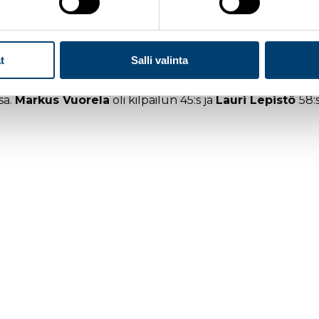
neet päivän kilpailuun, ja jättivät sitä kautta Tour de Sk
jähmeä, mutta Hyvärinen löysi lopulta hyvän vireen parin 
kone hyrskyttää ja hiihdeltiin maaliin muiden mukana. Ei tu
t
Salli valinta
ta ollut, kommentoi
Hyvärinen
.
sa.
Markus Vuorela
oli kilpailun 45:s ja
Lauri Lepistö
58: