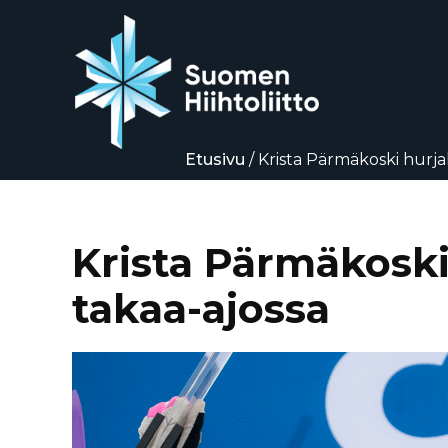
Etusivu
/
Krista Pärmäkoski hurjal
Siirry
suoraan
sisältöön
Krista Pärmäkoski 
takaa-ajossa