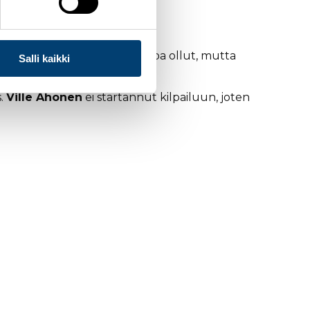
in kesken.
kierroksen jälkeen.
o nyt vielä hääviä vapaan hiihtoa ollut, mutta
Salli kaikki
s.
Ville Ahonen
ei startannut kilpailuun, joten