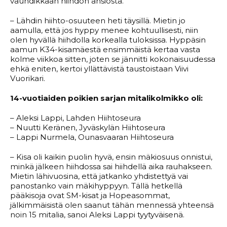
vauhdikkaan hiihdon ansiosta.
– Lähdin hiihto-osuuteen heti täysillä. Mietin jo
aamulla, että jos hyppy menee kohtuullisesti, niin
olen hyvällä hiihdolla korkealla tuloksissa. Hyppäsin
aamun K34-kisamäestä ensimmäistä kertaa vasta
kolme viikkoa sitten, joten se jännitti kokonaisuudessa
ehkä eniten, kertoi yllättävistä taustoistaan Viivi
Vuorikari.
14-vuotiaiden poikien sarjan mitalikolmikko oli:
– Aleksi Lappi, Lahden Hiihtoseura
– Nuutti Keränen, Jyväskylän Hiihtoseura
– Lappi Nurmela, Ounasvaaran Hiihtoseura
– Kisa oli kaikin puolin hyvä, ensin mäkiosuus onnistui,
minkä jälkeen hiihdossa sai hiihdellä aika rauhakseen.
Mietin lähivuosina, että jatkanko yhdistettyä vai
panostanko vain mäkihyppyyn. Tällä hetkellä
pääkisoja ovat SM-kisat ja Hopeasommat,
jälkimmäisistä olen saanut tähän mennessä yhteensä
noin 15 mitalia, sanoi Aleksi Lappi tyytyväisenä.