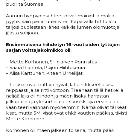
puolilta Suomea.
Aamun hyppyolosuhteet olivat mainiot ja mäkiä
pyyhki vain pieni tuulenvire. Iltapäivällä hiihtolatu
tarjosi puolestaan lähes kaikkia lumen olomuotoja
jäästä sohjoon.
Ensimmäisenä hiihdetyn 16-vuotiaiden tyttöjen
sarjan voittajakolmikko oli:
– Mette Korhonen, Siilinjärven Ponnistus
– Saara Ihantola, Puijon Hiihtoseura
– Alisa Karttunen, Kiteen Urheilijat
– Fiilikset ovat erittäin hyvät, lähdin liikkeelle aika
reippaasti ja se riitti voittoon. Treenaan tällä hetkellä
neljää lajia eli hiihdon ja mäen lisäksi harrastan
jalkapalloa ja yleisurheilua – suosikkilajia ei vielä ole,
vaan teen valinnan myöhemmin. Nämä olivat tärkeät
kisat, mutta SM-kisat ovat ehkä kauden pääkisa, tiivisti
Mette Korhonen.
Korhonen oli mäen jälkeen toisena, mutta pääsi