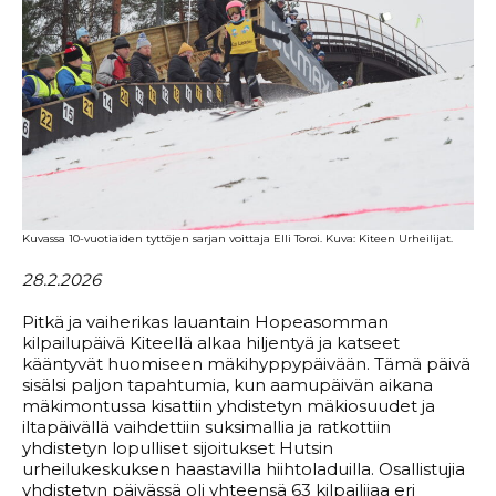
Kuvassa 10-vuotiaiden tyttöjen sarjan voittaja Elli Toroi. Kuva: Kiteen Urheilijat.
28.2.2026
Pitkä ja vaiherikas lauantain Hopeasomman
kilpailupäivä Kiteellä alkaa hiljentyä ja katseet
kääntyvät huomiseen mäkihyppypäivään. Tämä päivä
sisälsi paljon tapahtumia, kun aamupäivän aikana
mäkimontussa kisattiin yhdistetyn mäkiosuudet ja
iltapäivällä vaihdettiin suksimallia ja ratkottiin
yhdistetyn lopulliset sijoitukset Hutsin
urheilukeskuksen haastavilla hiihtoladuilla. Osallistujia
yhdistetyn päivässä oli yhteensä 63 kilpailijaa eri