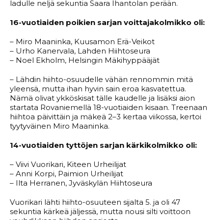
ladulle neljä sekuntia Saara Ihantolan perään.
16-vuotiaiden poikien sarjan voittajakolmikko oli:
– Miro Maaninka, Kuusamon Erä-Veikot
– Urho Kanervala, Lahden Hiihtoseura
– Noel Ekholm, Helsingin Mäkihyppääjät
– Lähdin hiihto-osuudelle vähän rennommin mitä
yleensä, mutta ihan hyvin sain eroa kasvatettua.
Nämä olivat ykköskisat tälle kaudelle ja lisäksi aion
startata Rovaniemellä 18-vuotiaiden kisaan. Treenaan
hiihtoa päivittäin ja mäkeä 2–3 kertaa viikossa, kertoi
tyytyväinen Miro Maaninka.
14-vuotiaiden tyttöjen sarjan kärkikolmikko oli:
– Viivi Vuorikari, Kiteen Urheilijat
– Anni Korpi, Paimion Urheilijat
– Ilta Herranen, Jyväskylän Hiihtoseura
Vuorikari lähti hiihto-osuuteen sijalta 5. ja oli 47
sekuntia kärkeä jäljessä, mutta nousi silti voittoon