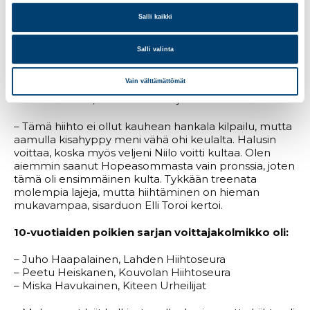
hiihtoa. Saimme tällä viikolla ison mäen valmiiksi
Joroisilla ja olen hypännyt siitä 63 metriä, hehkutti
Salli kaikki
Niilo Toroi.
Salli valinta
10-vuotiaiden tyttöjen sarjan voittajat olivat:
Vain välttämättömät
– Elli Toroi, Joroisten Urheilijat
– Clara Parkkila, Paimion Urheilijat
– Tämä hiihto ei ollut kauhean hankala kilpailu, mutta
aamulla kisahyppy meni vähä ohi keulalta. Halusin
voittaa, koska myös veljeni Niilo voitti kultaa. Olen
aiemmin saanut Hopeasommasta vain pronssia, joten
tämä oli ensimmäinen kulta. Tykkään treenata
molempia lajeja, mutta hiihtäminen on hieman
mukavampaa, sisarduon Elli Toroi kertoi.
10-vuotiaiden poikien sarjan voittajakolmikko oli:
– Juho Haapalainen, Lahden Hiihtoseura
– Peetu Heiskanen, Kouvolan Hiihtoseura
– Miska Havukainen, Kiteen Urheilijat