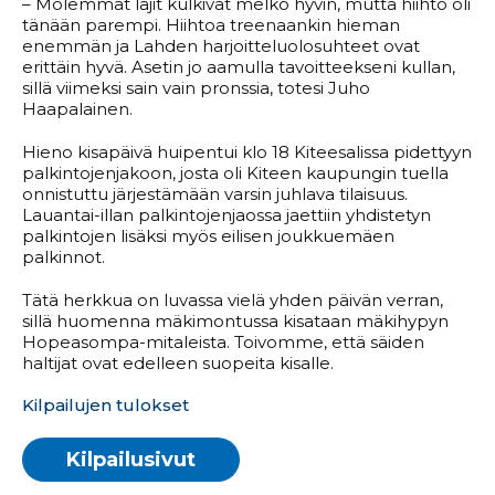
– Molemmat lajit kulkivat melko hyvin, mutta hiihto oli
tänään parempi. Hiihtoa treenaankin hieman
enemmän ja Lahden harjoitteluolosuhteet ovat
erittäin hyvä. Asetin jo aamulla tavoitteekseni kullan,
sillä viimeksi sain vain pronssia, totesi Juho
Haapalainen.
Hieno kisapäivä huipentui klo 18 Kiteesalissa pidettyyn
palkintojenjakoon, josta oli Kiteen kaupungin tuella
onnistuttu järjestämään varsin juhlava tilaisuus.
Lauantai-illan palkintojenjaossa jaettiin yhdistetyn
palkintojen lisäksi myös eilisen joukkuemäen
palkinnot.
Tätä herkkua on luvassa vielä yhden päivän verran,
sillä huomenna mäkimontussa kisataan mäkihypyn
Hopeasompa-mitaleista. Toivomme, että säiden
haltijat ovat edelleen suopeita kisalle.
Kilpailujen tulokset
Kilpailusivut