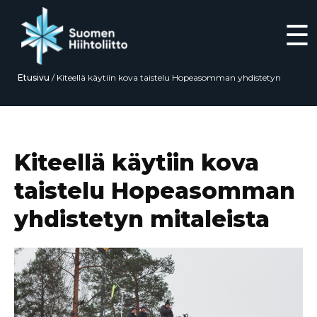
☰
Etusivu
/
Kiteellä käytiin kova taistelu Hopeasomman yhdistetyn
mitaleista
Siirry
suoraan
sisältöön
Kiteellä käytiin kova
taistelu Hopeasomman
yhdistetyn mitaleista