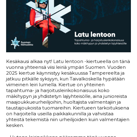
Kesäkausi alkaa nyt! Latu lentoon -kiertueella on tänä
vuonna yhteensä viisi leiriä ympäri Suomen. Vuoden
2025 kiertue käynnistyy kesäkuussa Tampereelta ja
jatkuu pitkälle syksyyn, kun Taivalkoskella hypätään
viimeinen leiri lumella. Kiertue on yhteinen
tapahtuma- ja harjoitusleirikokonaisuus koko
mäkihypyn ja yhdistetyn lajiyhteisölle, aina junioreista
maajoukkueurheilijoihin, huoltajista valmentajiin ja
taustajoukoista tuomareihin. Kiertueen tarkoituksena
on harjoitella useilla paikkakunnilla ja vahvistaa
yhteistä tekemistä niin urheilijoiden kuin valmentajien
kesken.