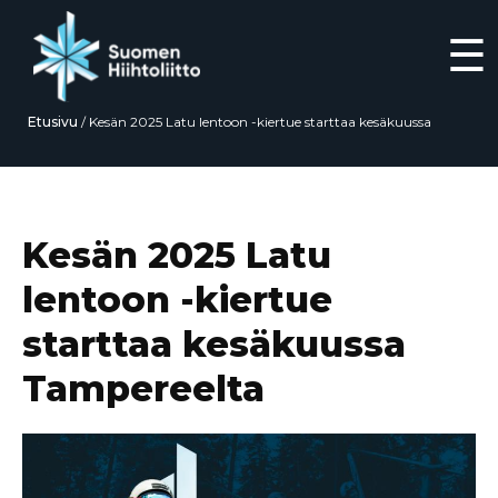
☰
Etusivu
/
Kesän 2025 Latu lentoon -kiertue starttaa kesäkuussa
Tampereelta
Siirry
suoraan
sisältöön
Kesän 2025 Latu
lentoon -kiertue
starttaa kesäkuussa
Tampereelta