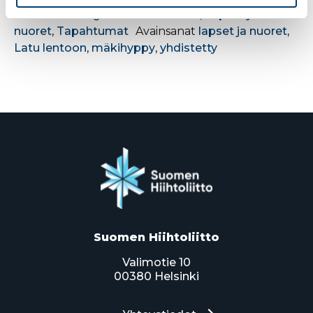
Julkaistu kategoriassa
Hiihtoliitto
,
Lapset ja
nuoret
,
Tapahtumat
Avainsanat
lapset ja nuoret
,
Latu lentoon
,
mäkihyppy
,
yhdistetty
Suomen Hiihtoliitto
Valimotie 10
00380 Helsinki