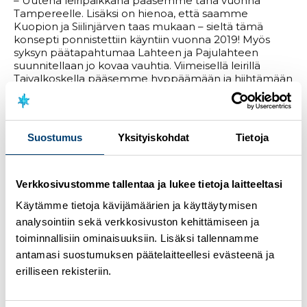
– Uutena leiripaikkana pääsemme tänä vuonna
Tampereelle. Lisäksi on hienoa, että saamme
Kuopion ja Siilinjärven taas mukaan – sieltä tämä
konsepti ponnistettiin käyntiin vuonna 2019! Myös
syksyn päätapahtumaa Lahteen ja Pajulahteen
suunnitellaan jo kovaa vauhtia. Viimeisellä leirillä
Taivalkoskella pääsemme hyppäämään ja hiihtämään
lumella erinomaisissa olosuhteissa. Lumileirin
tarkempi aikataulu varmistuu kesän aikana, kertoo
lajikoordinaattori
Kimmo Yliriesto
.
Suostumus
Yksityiskohdat
Tietoja
– Odotan innolla kaikkien näkemistä taas leireillä.
Tampereella ja Kouvolassa junnuille saattaa olla leiri-
iltaisin mahdollisuus myös muuhun huvitteluun,
Yliriesto vinkkaa.
Verkkosivustomme tallentaa ja lukee tietoja laitteeltasi
Käytämme tietoja kävijämäärien ja käyttäytymisen
analysointiin sekä verkkosivuston kehittämiseen ja
Latu lentoon -kiertue 2025
toiminnallisiin ominaisuuksiin. Lisäksi tallennamme
antamasi suostumuksen päätelaitteellesi evästeenä ja
13.-15.6. Tampere (ilmoittautuminen avataan 1.6.)
1.-3.8. Kouvola
erilliseen rekisteriin.
29.-31.8. Kuopio & Siilinjärvi
26.-28.9. Lahti & Pajulahti (päätapahtuma)