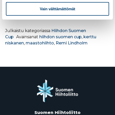
Haku-Veikon pokaali
Vain välttämättömät
Julkaistu kategoriassa
Hiihdon Suomen
Cup
Avainsanat
hiihdon suomen cup
,
kerttu
niskanen
,
maastohiihto
,
Remi Lindholm
Suomen Hiihtoliitto