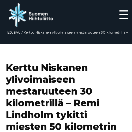
☰
Etusivu
/
Kerttu Niskanen ylivoimaiseen mestaruuteen 30 kilometrillä –
Remi Lindholm tykitti miesten 50 kilometrin kilpailun voittoon
Siirry
suoraan
sisältöön
Kerttu Niskanen
ylivoimaiseen
mestaruuteen 30
kilometrillä – Remi
Lindholm tykitti
miesten 50 kilometrin