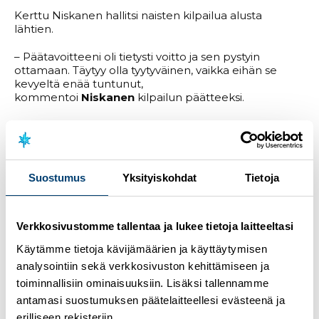
Kerttu Niskanen hallitsi naisten kilpailua alusta
lähtien.
– Päätavoitteeni oli tietysti voitto ja sen pystyin
ottamaan. Täytyy olla tyytyväinen, vaikka eihän se
kevyeltä enää tuntunut,
kommentoi
Niskanen
kilpailun päätteeksi.
Johanna Matintalo
päätti kautensa SM-hopeaan ja
pronssille hiihti
Jasmi Joensuu
. Joensuu vei nimiinsä
myös Suomen Cupin kokonaiskilpailun
ykkössijan.
Krista Pärmäkoski
oli kokonaistuloksien
Suostumus
Yksityiskohdat
Tietoja
toinen ja Matintalo kolmas.
Tulokset
Kokonaiscupin tulokset
Verkkosivustomme tallentaa ja lukee tietoja laitteeltasi
Miesten kuninkuusmatkan voitosta käytiin
Käytämme tietoja kävijämäärien ja käyttäytymisen
kamppailua
Remi Lindholmin
,
Markus
analysointiin sekä verkkosivuston kehittämiseen ja
Vuorelan
ja
Miro Karppasen
kesken. Lindholmin
toiminnallisiin ominaisuuksiin. Lisäksi tallennamme
kova loppuveto nosti miehen lopulta Suomen
antamasi suostumuksen päätelaitteellesi evästeenä ja
mestaruuteen. Vuorela oli kilpailun toinen ja
Karppanen kolmas.
erilliseen rekisteriin.